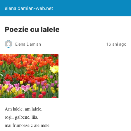
elena.damian-web.net
Poezie cu lalele
Elena Damian
16 ani ago
Am lalele, am lalele,
roșii, galbene, lila,
mai frumoase c-ale mele