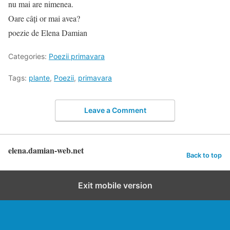
nu mai are nimenea.
Oare câți or mai avea?
poezie de Elena Damian
Categories:
Poezii primavara
Tags:
plante
,
Poezii
,
primavara
Leave a Comment
elena.damian-web.net
Back to top
Exit mobile version