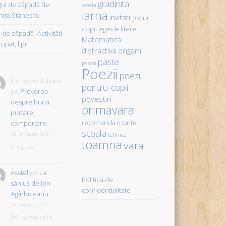
gradinita
gul de zăpadă de
scoala
iarna
hita Stănescu
invitatii
Jocuri
copii
litere
legende
de zăpadă- Activităţi
Matematica
upat, lipit
distractiva
origami
paste
pasari
Poezii
poezii
Patrașcio Tatiana
pentru copii
pe
Proverbe
povestiri
despre buna
primavara
purtare,
comportare
recomanda o carte
scoala
28 ianuarie 2021
tehnica
toamna
vara
îmi place
Asstel
pe
La
Politica de
săniuş de Ion
confidențialitate
Agârbiceanu
31 august 2020
Pai...voiam sa fie