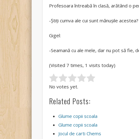
Profesoara întreabă în clasă, arătând o p
-Știți cumva ale cui sunt mănușile acestea?
Gigel:
-Seamană cu ale mele, dar nu pot să fie, 
(Visited 7 times, 1 visits today)
Rate this item:
Submit Rating
No votes yet.
Related Posts:
Glume copii scoala
Glume copii scoala
Jocul de carti Chems