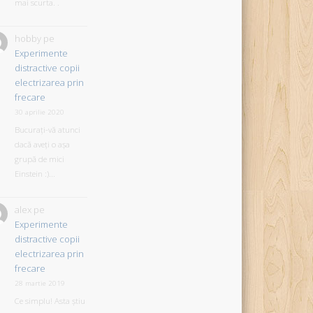
mai scurta. .
hobby
pe
Experimente
distractive copii
electrizarea prin
frecare
30 aprilie 2020
Bucurați-vă atunci
dacă aveți o așa
grupă de mici
Einstein :)...
alex
pe
Experimente
distractive copii
electrizarea prin
frecare
28 martie 2019
Ce simplu! Asta știu