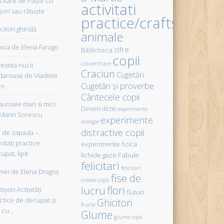
icitare de Paște cu
activitati
șori sau rățuște
practice/crafts
citori ghindă
animale
ica de Elena Farago
cifre
Biblioteca
copii
concentrare
estea nucii
Craciun
Cugetări
daroase de Vladimir
Cugetări şi proverbe
in
Cântecele copii
uroaie mari si mici
Desen
dictie
experimente
Marin Sorescu
experimente
biologie
distractive copii
de zapada –
vitati practice
experimente fizica
upat, lipit
Fabule
lichide gaze
felicitari
felicitari
ei de Elena Dragoş
fise de
create copii
flori
lucru
işori-Activităţi
fluturi
ctice de decupat şi
Ghicitori
fructe
t cu…
Glume
glume copii