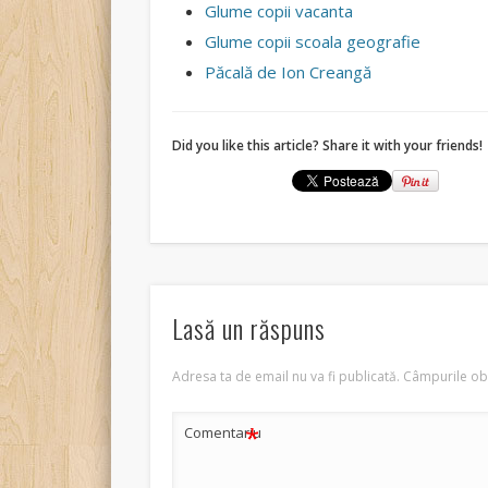
Glume copii vacanta
Glume copii scoala geografie
Păcală de Ion Creangă
Did you like this article? Share it with your friends!
Lasă un răspuns
Adresa ta de email nu va fi publicată.
Câmpurile obl
*
Comentariu