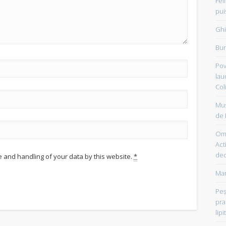
Fel
pui
Ghi
Bun
Pov
lau
Col
Mus
de 
Om 
Acti
dec
e and handling of your data by this website.
*
Mam
Peşt
pra
lipi