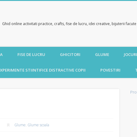
Ghid online activitati practice, crafts, fise de lucru, idei creative, bijuterii facu
CA
FISE DE LUCRU
GHICITORI
GLUME
JOCURI
XPERIMENTE STIINTIFICE DISTRACTIVE COPII
POVESTIRI
Pro
Glume
,
Glume scoala