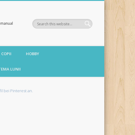
te manual
 COPII
HOBBY
TEMA LUNII
fil bei Pinterest an.