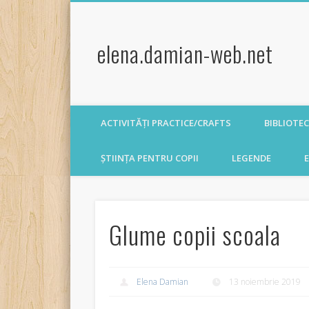
elena.damian-web.net
ACTIVITĂȚI PRACTICE/CRAFTS
BIBLIOTE
ȘTIINȚA PENTRU COPII
LEGENDE
E
Glume copii scoala
Elena Damian
13 noiembrie 2019