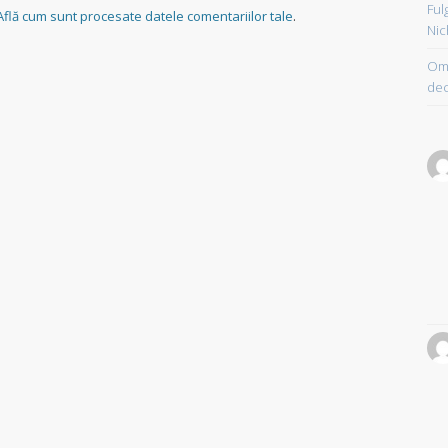
Ful
Află cum sunt procesate datele comentariilor tale
.
Nic
Om 
dec