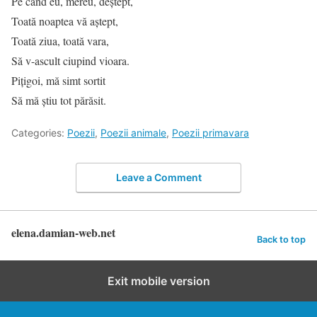
Pe când eu, mereu, deştept,
Toată noaptea vă aştept,
Toată ziua, toată vara,
Să v-ascult ciupind vioara.
Piţigoi, mă simt sortit
Să mă ştiu tot părăsit.
Categories:
Poezii
,
Poezii animale
,
Poezii primavara
Leave a Comment
elena.damian-web.net
Back to top
Exit mobile version