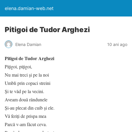
elena.damian-web.net
Pitigoi de Tudor Arghezi
Elena Damian
10 ani ago
Pitigoi de Tudor Arghezi
Piţigoi, piţigoi,
Nu mai treci şi pe la noi
Umbli prin copaci streini
Şi te văd pe la vecini.
Aveam două rândunele
Şi-au plecat din cuib şi ele.
Vă feriţi de prispa mea
Parcă v-am făcut ceva.