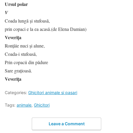
Ursul polar
V
Coada lungă și stufoasă,
prin copaci e la ea acasă.(de Elena Damian)
Veverița
Ronțăie nuci și alune,
Coada-i stufoasă,
Prin copacii din pădure
Sare grațioasă.
Veverița
Categories:
Ghicitori animale si pasari
Tags:
animale
,
Ghicitori
Leave a Comment