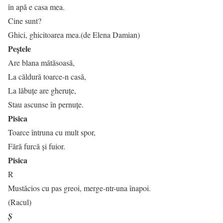
în apă e casa mea.
Cine sunt?
Ghici, ghicitoarea mea.(de Elena Damian)
Peștele
Are blana mătăsoasă,
La căldură toarce-n casă,
La lăbuțe are gheruțe,
Stau ascunse în pernuțe.
Pisica
Toarce întruna cu mult spor,
Fără furcă şi fuior.
Pisica
R
Mustăcios cu pas greoi, merge-ntr-una înapoi.
(Racul)
Ș