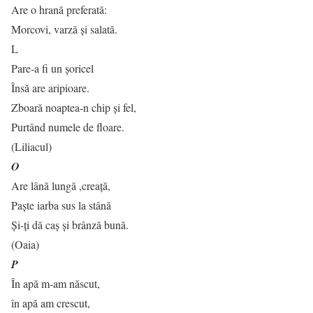
Are o hrană preferată:
Morcovi, varză şi salată.
L
Pare-a fi un șoricel
Însă are aripioare.
Zboară noaptea-n chip și fel,
Purtând numele de floare.
(Liliacul)
O
Are lână lungă ,creaţă,
Paşte iarba sus la stână
Şi-ţi dă caş şi brânză bună.
(Oaia)
P
În apă m-am născut,
în apă am crescut,