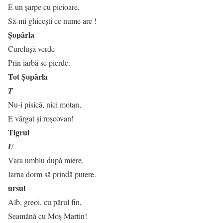
E un șarpe cu picioare,
Să-mi ghicești ce nume are !
Șopârla
Cureluşă verde
Prin iarbă se pierde.
Tot Șopârla
T
Nu-i pisică, nici motan,
E vărgat şi roşcovan!
Tigrul
U
Vara umblu după miere,
Iarna dorm să prindă putere.
ursul
Alb, greoi, cu părul fin,
Seamănă cu Moş Martin!