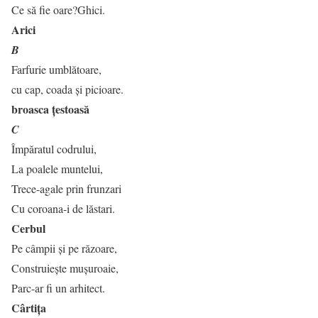
Ce să fie oare?Ghici.
Arici
B
Farfurie umblătoare,
cu cap, coada și picioare.
broasca țestoasă
C
Împăratul codrului,
La poalele muntelui,
Trece-agale prin frunzari
Cu coroana-i de lăstari.
Cerbul
Pe câmpii și pe răzoare,
Construiește mușuroaie,
Parc-ar fi un arhitect.
Cârtița