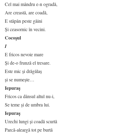
Cel mai mândru e-n ogradă,
Are creastă, are coadă,
E stăpân peste găini
Şi ceasornic în vecini.
Cocoşul
I
E fricos nevoie mare
Şi de-o frunză el tresare.
Este mic şi drăgălaş
şi se numeşte…
Iepuraş
Fricos ca dânsul altul nu-i,
Se teme şi de umbra lui.
Iepuraş
Urechi lungi şi coadă scurtă
Parcă-aleargă tot pe burtă