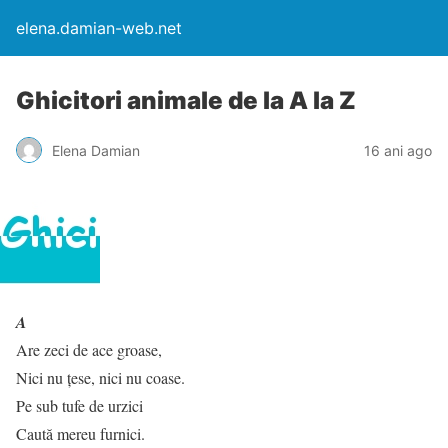
elena.damian-web.net
Ghicitori animale de la A la Z
Elena Damian
16 ani ago
A
Are zeci de ace groase,
Nici nu țese, nici nu coase.
Pe sub tufe de urzici
Caută mereu furnici.