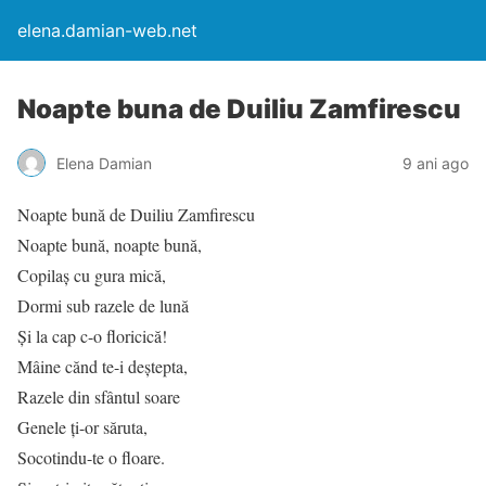
elena.damian-web.net
Noapte buna de Duiliu Zamfirescu
Elena Damian
9 ani ago
Noapte bună de Duiliu Zamfirescu
Noapte bună, noapte bună,
Copilaș cu gura mică,
Dormi sub razele de lună
Și la cap c-o floricică!
Mâine cănd te-i deștepta,
Razele din sfântul soare
Genele ți-or săruta,
Socotindu-te o floare.