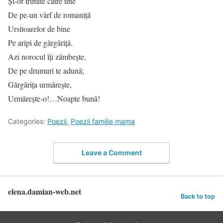
Și-or trimite către tine
De pe-un vârf de romaniță
Ursitoarelor de bine
Pe aripi de gărgăriță.
Azi norocul îți zâmbește,
De pe drumuri te adună;
Gărgărița urmărește,
Urmărește-o!…Noapte bună!
Categories:
Poezii
,
Poezii familie mama
Leave a Comment
elena.damian-web.net
Back to top