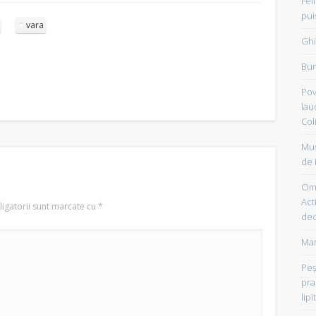
Fel
pui
vara
Ghi
Bun
Pov
lau
Col
Mus
de 
Om 
Acti
igatorii sunt marcate cu
*
dec
Mam
Peşt
pra
lipi