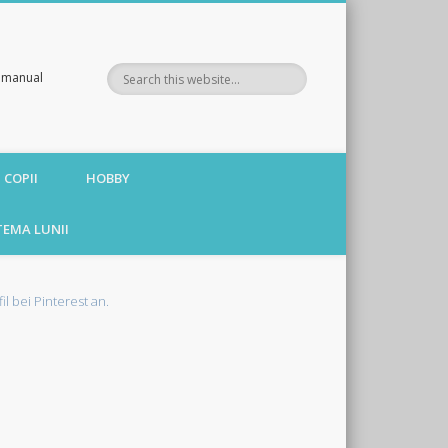
te manual
 COPII
HOBBY
TEMA LUNII
fil bei Pinterest an.