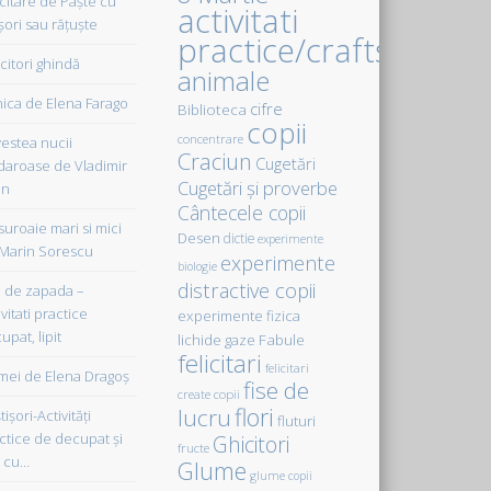
icitare de Paște cu
activitati
șori sau rățuște
practice/crafts
citori ghindă
animale
ica de Elena Farago
cifre
Biblioteca
copii
concentrare
estea nucii
Craciun
Cugetări
daroase de Vladimir
Cugetări şi proverbe
in
Cântecele copii
uroaie mari si mici
Desen
dictie
experimente
Marin Sorescu
experimente
biologie
distractive copii
de zapada –
vitati practice
experimente fizica
upat, lipit
Fabule
lichide gaze
felicitari
felicitari
ei de Elena Dragoş
fise de
create copii
flori
lucru
işori-Activităţi
fluturi
ctice de decupat şi
Ghicitori
fructe
t cu…
Glume
glume copii