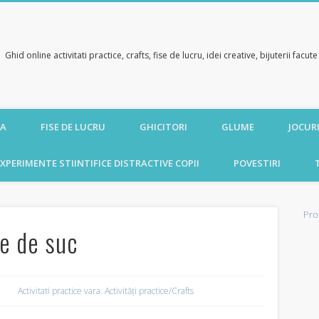
Ghid online activitati practice, crafts, fise de lucru, idei creative, bijuterii facu
CA
FISE DE LUCRU
GHICITORI
GLUME
JOCURI
XPERIMENTE STIINTIFICE DISTRACTIVE COPII
POVESTIRI
Pro
ie de suc
Activitati practice vara
,
Activități practice/Crafts