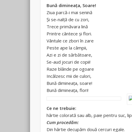
Bună dimineața, Soare!
Ziua parcă-i mai senină
Și se-nalță de cu zori,
Trece primăvara lină
Printre cântece și flori.
Vântule ce zbori în zare
Peste ape la câmpii,
Azi e zi de sărbătoare,
Se-aud jocuri de copii!
Raze blânde pe ogoare
Incălzesc mii de culori,
Bună dimineața, soare!
Bună dimineața, flori!
Ce ne trebuie:
hârtie colorată sau alb, paie pentru suc, lipi
Cum procedăm:
Din hârtie decupăm două cercuri egale.