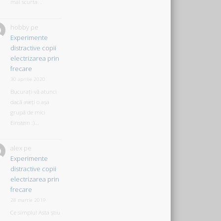
mai scurta. .
hobby
pe
Experimente
distractive copii
electrizarea prin
frecare
30 aprilie 2020
Bucurați-vă atunci
dacă aveți o așa
grupă de mici
Einstein :)...
alex
pe
Experimente
distractive copii
electrizarea prin
frecare
28 martie 2019
Ce simplu! Asta știu