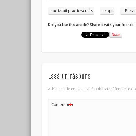
activitati practice/crafts
copii
Poezii
Did you like this article? Share it with your friends!
Lasă un răspuns
Adresa ta de email nu va fi publicată.
Câmpurile obl
*
Comentariu