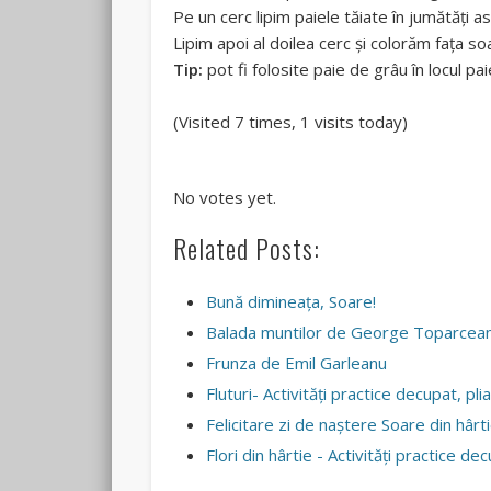
Pe un cerc lipim paiele tăiate în jumătăți a
Lipim apoi al doilea cerc și colorăm fața soa
Tip:
pot fi folosite paie de grâu în locul pai
(Visited 7 times, 1 visits today)
Rate
this
No votes yet.
item:
Related Posts:
Submit
Rating
Bună dimineața, Soare!
Balada muntilor de George Toparcea
Frunza de Emil Garleanu
Fluturi- Activităţi practice decupat, pliat
Felicitare zi de naștere Soare din hârt
Flori din hârtie - Activități practice dec