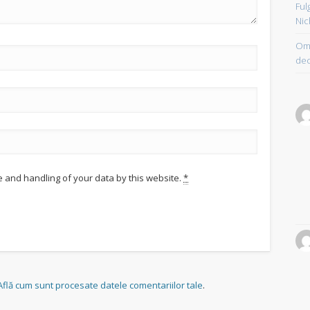
Ful
Nic
Om 
dec
e and handling of your data by this website.
*
Află cum sunt procesate datele comentariilor tale
.