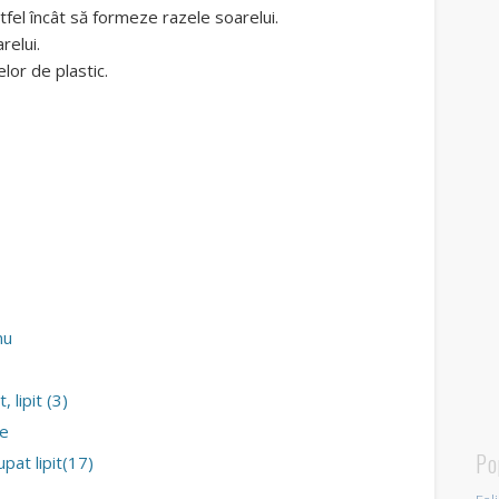
stfel încât să formeze razele soarelui.
relui.
elor de plastic.
nu
, lipit (3)
ie
Po
upat lipit(17)