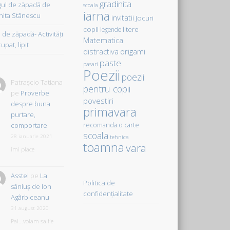
gradinita
gul de zăpadă de
scoala
iarna
hita Stănescu
invitatii
Jocuri
copii
litere
legende
de zăpadă- Activităţi
Matematica
upat, lipit
distractiva
origami
paste
pasari
Poezii
poezii
Patrașcio Tatiana
pentru copii
pe
Proverbe
povestiri
despre buna
primavara
purtare,
comportare
recomanda o carte
scoala
28 ianuarie 2021
tehnica
toamna
vara
îmi place
Asstel
pe
La
Politica de
săniuş de Ion
confidențialitate
Agârbiceanu
31 august 2020
Pai...voiam sa fie