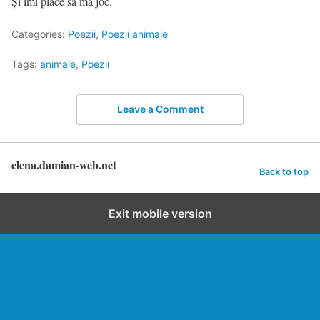
Și îmi place să mă joc.
Categories:
Poezii
,
Poezii animale
Tags:
animale
,
Poezii
Leave a Comment
elena.damian-web.net
Back to top
Exit mobile version