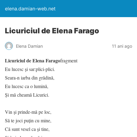
elena.damian-web.net
Licuriciul de Elena Farago
Elena Damian
11 ani ago
Licuriciul de Elena Farago
fragment
Eu lucesc și sar:plici-plici.
Seara-n iarba din grădină,
Eu lucesc ca o lumină,
Și mă cheamă Licurici.
Vin și prinde-mă pe loc,
Să te joci puțin cu mine,
Că sunt vesel ca și tine,