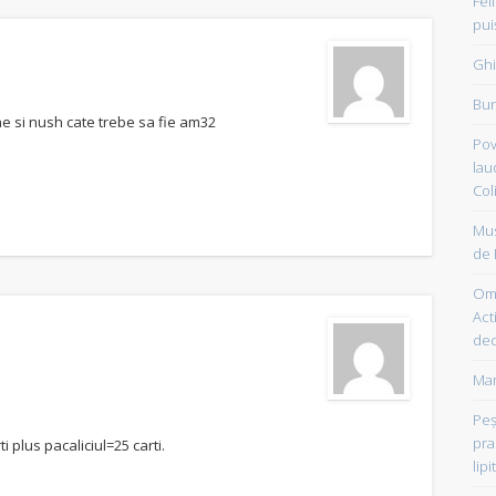
Fel
pui
Ghi
Bun
che si nush cate trebe sa fie am32
Pov
lau
Col
Mus
de 
Om 
Acti
dec
Mam
Peşt
pra
i plus pacaliciul=25 carti.
lipi