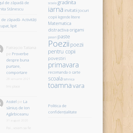
gradinita
gul de zăpadă de
scoala
iarna
hita Stănescu
invitatii
Jocuri
copii
litere
legende
de zăpadă- Activităţi
Matematica
upat, lipit
distractiva
origami
paste
pasari
Poezii
poezii
Patrașcio Tatiana
pentru copii
pe
Proverbe
povestiri
despre buna
primavara
purtare,
comportare
recomanda o carte
scoala
28 ianuarie 2021
tehnica
toamna
vara
îmi place
Asstel
pe
La
Politica de
săniuş de Ion
confidențialitate
Agârbiceanu
31 august 2020
Pai...voiam sa fie