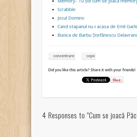
Memory- Tu ştii cum se joacă memor
Scrabble
Jocul Domino
Cand stapanul nu-i acasa de Emil Garl
Bunica de Barbu Ştefănescu Delavran
concentrare
copii
Did you like this article? Share it with your friends!
4 Responses to "Cum se joacă Păc