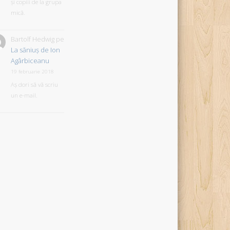
și copiii de la grupa
mică.
Bartolf Hedwig
pe
La săniuş de Ion
Agârbiceanu
19 februarie 2018
Aș dori să vă scriu
un e-mail.