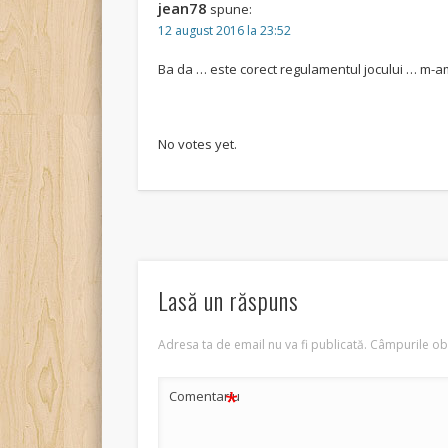
jean78
spune:
12 august 2016 la 23:52
Ba da … este corect regulamentul jocului … m-am
Rate this item:
Submit Rating
No votes yet.
Lasă un răspuns
Adresa ta de email nu va fi publicată.
Câmpurile obl
*
Comentariu