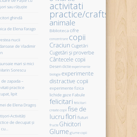
icitare de Paște cu
activitati
șori sau rățuște
practice/crafts
citori ghindă
animale
ica de Elena Farago
cifre
Biblioteca
copii
concentrare
estea nucii
Craciun
Cugetări
daroase de Vladimir
Cugetări şi proverbe
in
Cântecele copii
uroaie mari si mici
Desen
dictie
experimente
Marin Sorescu
experimente
biologie
distractive copii
de zapada –
vitati practice
experimente fizica
upat, lipit
Fabule
lichide gaze
felicitari
felicitari
ei de Elena Dragoş
fise de
create copii
flori
lucru
işori-Activităţi
fluturi
ctice de decupat şi
Ghicitori
fructe
t cu…
Glume
glume copii