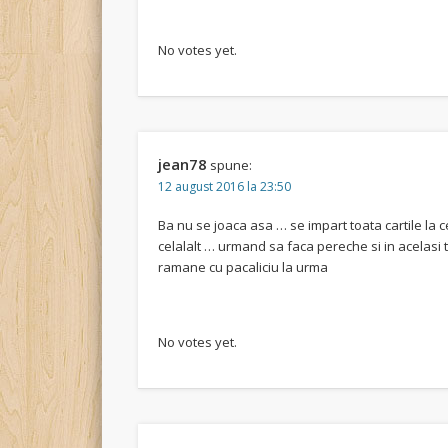
Rate this item:
Submit Rating
No votes yet.
jean78
spune:
12 august 2016 la 23:50
Ba nu se joaca asa … se impart toata cartile la ce
celalalt … urmand sa faca pereche si in acelasi
ramane cu pacaliciu la urma
Rate this item:
Submit Rating
No votes yet.