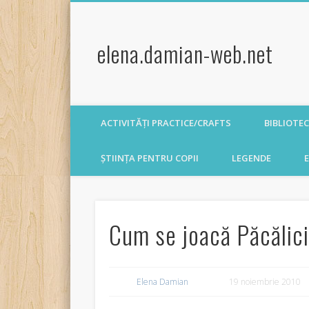
elena.damian-web.net
ACTIVITĂȚI PRACTICE/CRAFTS
BIBLIOTE
ȘTIINȚA PENTRU COPII
LEGENDE
E
Cum se joacă Păcălic
Elena Damian
19 noiembrie 2010