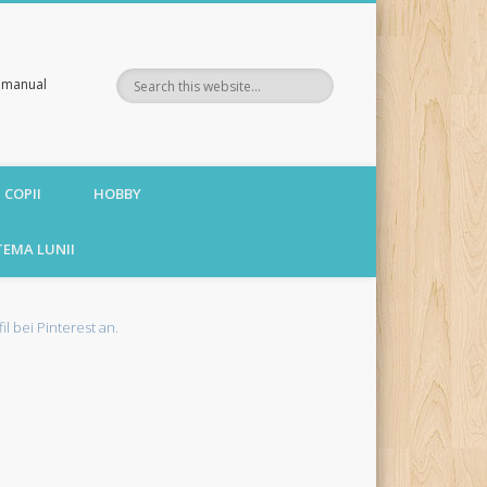
te manual
 COPII
HOBBY
TEMA LUNII
fil bei Pinterest an.