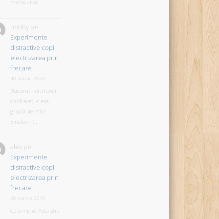
mai scurta. .
hobby
pe
Experimente
distractive copii
electrizarea prin
frecare
30 aprilie 2020
Bucurați-vă atunci
dacă aveți o așa
grupă de mici
Einstein :)...
alex
pe
Experimente
distractive copii
electrizarea prin
frecare
28 martie 2019
Ce simplu! Asta știu