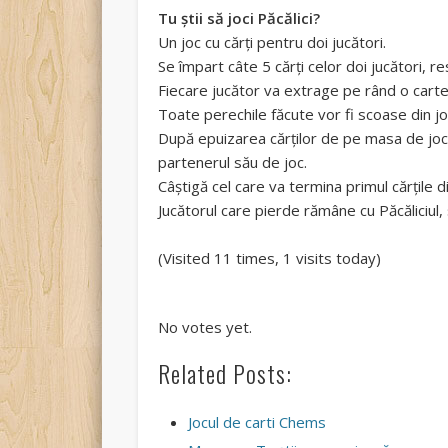
Tu ştii să joci Păcălici?
Un joc cu cărţi pentru doi jucători.
Se împart câte 5 cărţi celor doi jucători, r
Fiecare jucător va extrage pe rând o carte
Toate perechile făcute vor fi scoase din jo
După epuizarea cărţilor de pe masa de joc,
partenerul său de joc.
Câştigă cel care va termina primul cărţile 
Jucătorul care pierde rămâne cu Păcăliciul,
(Visited 11 times, 1 visits today)
Rate this item:
Submit Rating
No votes yet.
Related Posts:
Jocul de carti Chems