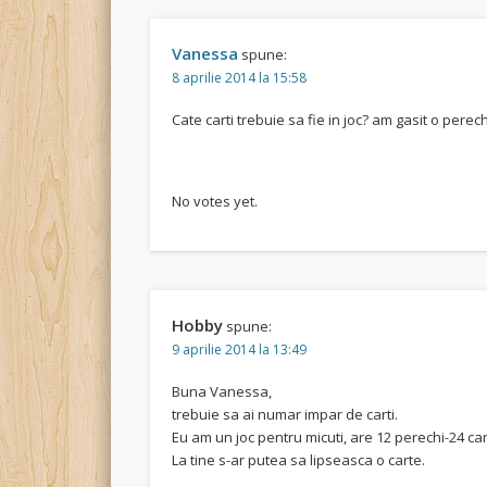
Vanessa
spune:
8 aprilie 2014 la 15:58
Cate carti trebuie sa fie in joc? am gasit o pere
Rate this item:
Submit Rating
No votes yet.
Hobby
spune:
9 aprilie 2014 la 13:49
Buna Vanessa,
trebuie sa ai numar impar de carti.
Eu am un joc pentru micuti, are 12 perechi-24 cart
La tine s-ar putea sa lipseasca o carte.