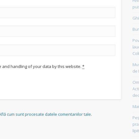
Fel
pui
Ghi
Bun
Pov
lau
Col
Mus
e and handling of your data by this website.
*
de 
Om 
Acti
dec
Mam
Află cum sunt procesate datele comentariilor tale
.
Peşt
pra
lipi