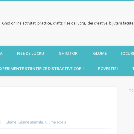
Ghid online activitati practice, crafts, fise de lucru, idei creative, bijuterii facu
CA
FISE DE LUCRU
GHICITORI
GLUME
JOCURI
XPERIMENTE STIINTIFICE DISTRACTIVE COPII
POVESTIRI
Pro
Glume
,
Glume animale
,
Glume scoala