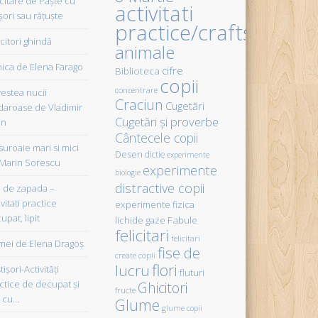
icitare de Paște cu
activitati
șori sau rățuște
practice/crafts
citori ghindă
animale
ica de Elena Farago
cifre
Biblioteca
copii
concentrare
estea nucii
Craciun
Cugetări
daroase de Vladimir
Cugetări şi proverbe
in
Cântecele copii
uroaie mari si mici
Desen
dictie
experimente
Marin Sorescu
experimente
biologie
distractive copii
de zapada –
vitati practice
experimente fizica
upat, lipit
Fabule
lichide gaze
felicitari
felicitari
ei de Elena Dragoş
fise de
create copii
flori
lucru
işori-Activităţi
fluturi
ctice de decupat şi
Ghicitori
fructe
t cu…
Glume
glume copii