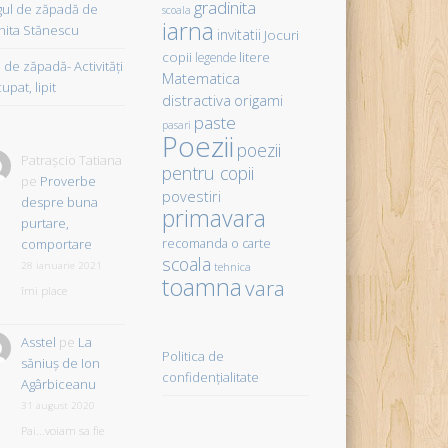
gradinita
gul de zăpadă de
scoala
iarna
hita Stănescu
invitatii
Jocuri
copii
litere
legende
de zăpadă- Activităţi
Matematica
upat, lipit
distractiva
origami
paste
pasari
Poezii
poezii
Patrașcio Tatiana
pentru copii
pe
Proverbe
povestiri
despre buna
primavara
purtare,
comportare
recomanda o carte
scoala
28 ianuarie 2021
tehnica
toamna
vara
îmi place
Asstel
pe
La
Politica de
săniuş de Ion
confidențialitate
Agârbiceanu
31 august 2020
Pai...voiam sa fie