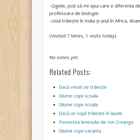
-Gigele, poți să-mi spui care e diferența din
profesoara de biologie.
-Unul trăiește în India și unul în Africa, d
(Visited 7 times, 1 visits today)
Rate this item:
Submit Rating
No votes yet.
Related Posts:
Dacă vesel se trăieşte
Glume copii scoala
Glume copii scoala
Dacă un copil trăieşte în laude
Povestea lenesului de Ion Creanga
Glume copii vacanta