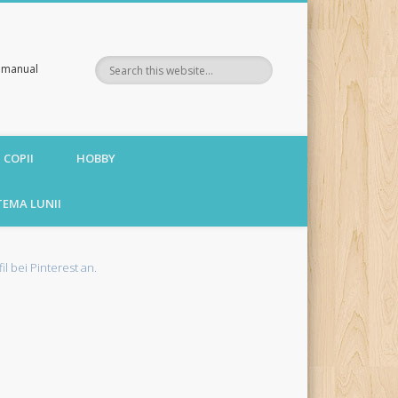
te manual
 COPII
HOBBY
TEMA LUNII
fil bei Pinterest an.