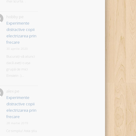
mai scurta. .
hobby
pe
Experimente
distractive copii
electrizarea prin
frecare
30 aprilie 2020
Bucurați-vă atunci
dacă aveți o așa
grupă de mici
Einstein :)...
alex
pe
Experimente
distractive copii
electrizarea prin
frecare
28 martie 2019
Ce simplu! Asta știu