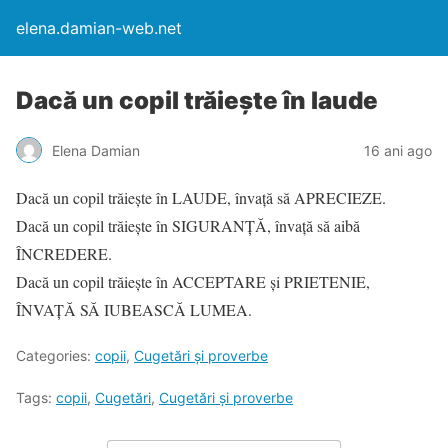
elena.damian-web.net
Dacă un copil trăieşte în laude
Elena Damian
16 ani ago
Dacă un copil trăieşte în LAUDE, învaţă să APRECIEZE.
Dacă un copil trăieşte în SIGURANŢĂ, învaţă să aibă
ÎNCREDERE.
Dacă un copil trăieşte în ACCEPTARE şi PRIETENIE,
ÎNVAŢĂ SĂ IUBEASCĂ LUMEA.
Categories:
copii
,
Cugetări şi proverbe
Tags:
copii
,
Cugetări
,
Cugetări şi proverbe