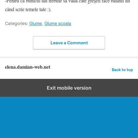
-Pentru că bunicul tău trebuie să vadă câte greșeli face băiatul lui
când scrie temele tale :).
Categories:
Glume
,
Glume scoala
Leave a Comment
elena.damian-web.net
Back to top
Exit mobile version