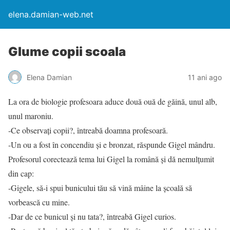
elena.damian-web.net
Glume copii scoala
Elena Damian
11 ani ago
La ora de biologie profesoara aduce două ouă de găină, unul alb,
unul maroniu.
-Ce observați copii?, întreabă doamna profesoară.
-Un ou a fost în concendiu și e bronzat, răspunde Gigel mândru.
Profesorul corectează tema lui Gigel la română și dă nemulțumit
din cap:
-Gigele, să-i spui bunicului tău să vină mâine la școală să
vorbească cu mine.
-Dar de ce bunicul și nu tata?, întreabă Gigel curios.