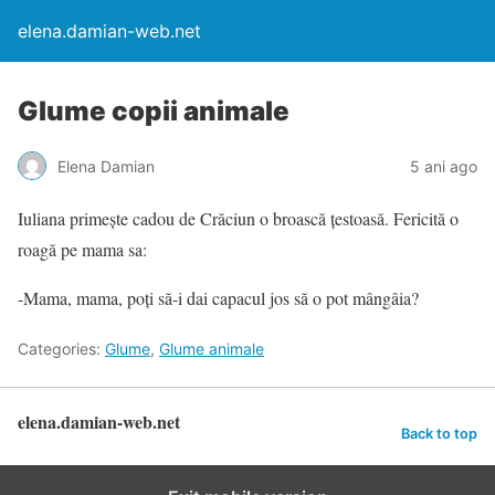
elena.damian-web.net
Glume copii animale
Elena Damian
5 ani ago
Iuliana primește cadou de Crăciun o broască țestoasă. Fericită o
roagă pe mama sa:
-Mama, mama, poți să-i dai capacul jos să o pot mângâia?
Categories:
Glume
,
Glume animale
elena.damian-web.net
Back to top