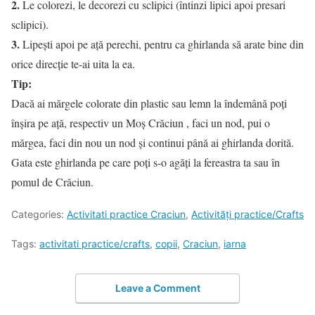
2.
Le colorezi, le decorezi cu sclipici (întinzi lipici apoi presari
sclipici).
3.
Lipeşti apoi pe aţă perechi, pentru ca ghirlanda să arate bine din
orice direcţie te-ai uita la ea.
Tip:
Dacă ai mărgele colorate din plastic sau lemn la îndemână poţi
înşira pe aţă, respectiv un Moş Crăciun , faci un nod, pui o
mărgea, faci din nou un nod şi continui până ai ghirlanda dorită.
Gata este ghirlanda pe care poţi s-o agăţi la fereastra ta sau în
pomul de Crăciun.
Categories:
Activitati practice Craciun
,
Activități practice/Crafts
Tags:
activitati practice/crafts
,
copii
,
Craciun
,
iarna
Leave a Comment