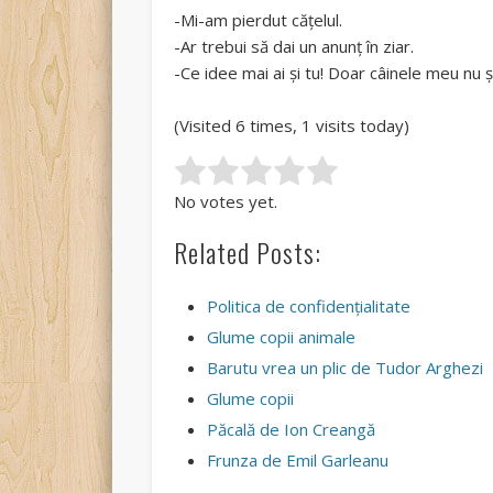
-Mi-am pierdut cățelul.
-Ar trebui să dai un anunț în ziar.
-Ce idee mai ai și tu! Doar câinele meu nu ș
(Visited 6 times, 1 visits today)
Rate this item:
Submit Rating
No votes yet.
Related Posts:
Politica de confidențialitate
Glume copii animale
Barutu vrea un plic de Tudor Arghezi
Glume copii
Păcală de Ion Creangă
Frunza de Emil Garleanu