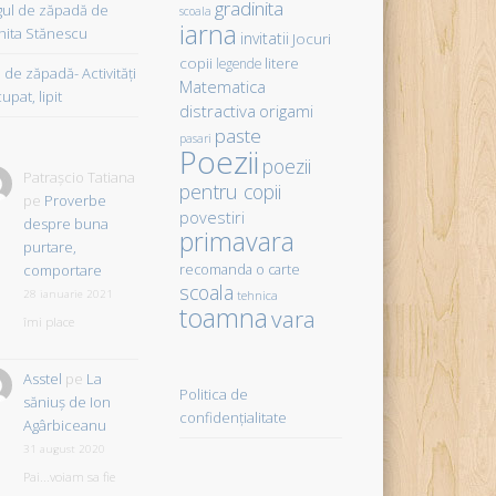
gradinita
gul de zăpadă de
scoala
iarna
hita Stănescu
invitatii
Jocuri
copii
litere
legende
de zăpadă- Activităţi
Matematica
upat, lipit
distractiva
origami
paste
pasari
Poezii
poezii
Patrașcio Tatiana
pentru copii
pe
Proverbe
povestiri
despre buna
primavara
purtare,
comportare
recomanda o carte
scoala
28 ianuarie 2021
tehnica
toamna
vara
îmi place
Asstel
pe
La
Politica de
săniuş de Ion
confidențialitate
Agârbiceanu
31 august 2020
Pai...voiam sa fie