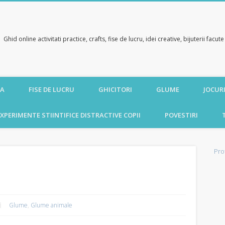
Ghid online activitati practice, crafts, fise de lucru, idei creative, bijuterii facu
CA
FISE DE LUCRU
GHICITORI
GLUME
JOCURI
XPERIMENTE STIINTIFICE DISTRACTIVE COPII
POVESTIRI
Pro
Glume
,
Glume animale