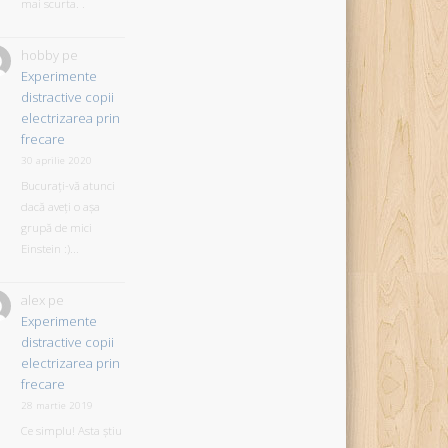
mai scurta. .
hobby
pe
Experimente
distractive copii
electrizarea prin
frecare
30 aprilie 2020
Bucurați-vă atunci
dacă aveți o așa
grupă de mici
Einstein :)...
alex
pe
Experimente
distractive copii
electrizarea prin
frecare
28 martie 2019
Ce simplu! Asta știu