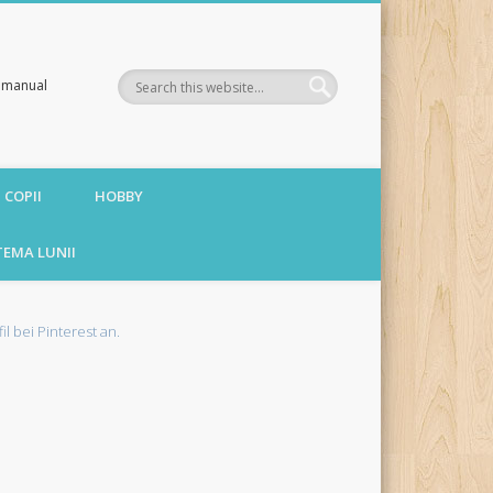
te manual
 COPII
HOBBY
TEMA LUNII
fil bei Pinterest an.