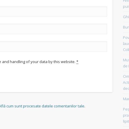
Fel
pui
Ghi
Bun
Pov
lau
Col
Mus
e and handling of your data by this website.
*
de 
Om 
Acti
dec
Mam
Află cum sunt procesate datele comentariilor tale
.
Peşt
pra
lipi