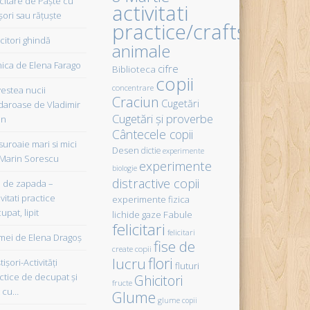
icitare de Paște cu
activitati
șori sau rățuște
practice/crafts
citori ghindă
animale
ica de Elena Farago
cifre
Biblioteca
copii
concentrare
estea nucii
Craciun
Cugetări
daroase de Vladimir
Cugetări şi proverbe
in
Cântecele copii
uroaie mari si mici
Desen
dictie
experimente
Marin Sorescu
experimente
biologie
distractive copii
de zapada –
vitati practice
experimente fizica
upat, lipit
Fabule
lichide gaze
felicitari
felicitari
ei de Elena Dragoş
fise de
create copii
flori
lucru
işori-Activităţi
fluturi
ctice de decupat şi
Ghicitori
fructe
t cu…
Glume
glume copii