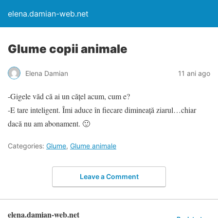
elena.damian-web.net
Glume copii animale
Elena Damian
11 ani ago
-Gigele văd că ai un cățel acum, cum e?
-E tare inteligent. Îmi aduce în fiecare dimineață ziarul…chiar
dacă nu am abonament. 🙂
Categories:
Glume
,
Glume animale
Leave a Comment
elena.damian-web.net