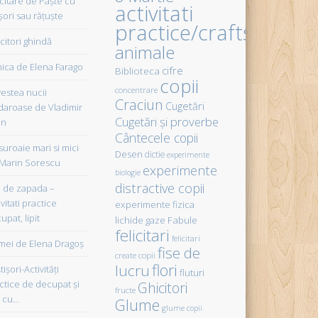
icitare de Paște cu
activitati
șori sau rățuște
practice/crafts
citori ghindă
animale
ica de Elena Farago
cifre
Biblioteca
copii
concentrare
estea nucii
Craciun
Cugetări
daroase de Vladimir
Cugetări şi proverbe
in
Cântecele copii
uroaie mari si mici
Desen
dictie
experimente
Marin Sorescu
experimente
biologie
distractive copii
de zapada –
vitati practice
experimente fizica
upat, lipit
Fabule
lichide gaze
felicitari
felicitari
ei de Elena Dragoş
fise de
create copii
flori
lucru
işori-Activităţi
fluturi
ctice de decupat şi
Ghicitori
fructe
t cu…
Glume
glume copii