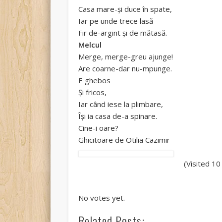
Casa mare-şi duce în spate,
Iar pe unde trece lasă
Fir de-argint şi de mătasă.
Melcul
Merge, merge-greu ajunge!
Are coarne-dar nu-mpunge.
E ghebos
Şi fricos,
Iar când iese la plimbare,
Îşi ia casa de-a spinare.
Cine-i oare?
Ghicitoare de Otilia Cazimir
(Visited 10
Rate this item:
Submit Rating
No votes yet.
Related Posts: