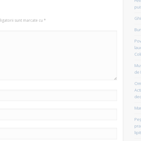
Fel
pui
Ghi
igatorii sunt marcate cu
*
Bun
Pov
lau
Col
Mus
de 
Om 
Acti
dec
Mam
Peşt
pra
lipi