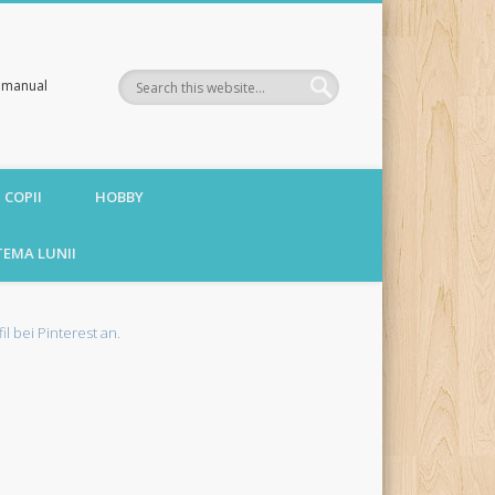
te manual
 COPII
HOBBY
TEMA LUNII
fil bei Pinterest an.