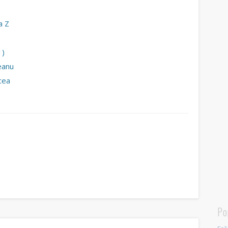
a Z
1)
eanu
cea
Po