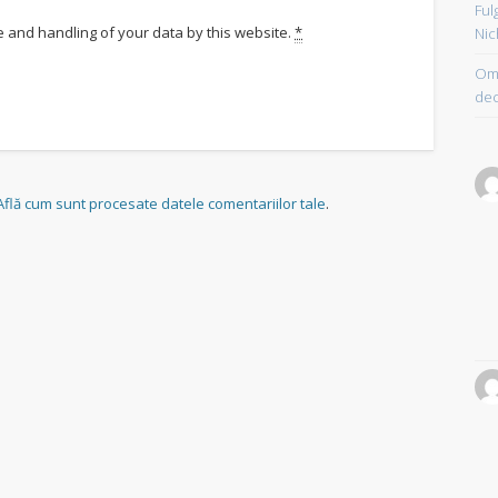
Ful
e and handling of your data by this website.
*
Nic
Om 
dec
Află cum sunt procesate datele comentariilor tale
.