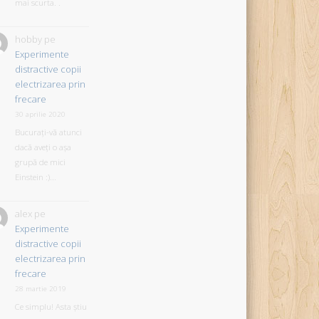
mai scurta. .
hobby
pe
Experimente
distractive copii
electrizarea prin
frecare
30 aprilie 2020
Bucurați-vă atunci
dacă aveți o așa
grupă de mici
Einstein :)...
alex
pe
Experimente
distractive copii
electrizarea prin
frecare
28 martie 2019
Ce simplu! Asta știu