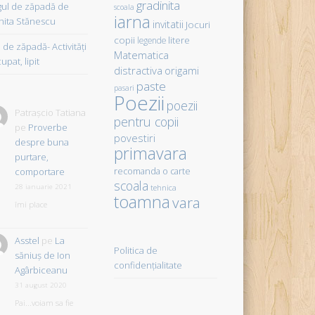
gradinita
gul de zăpadă de
scoala
iarna
hita Stănescu
invitatii
Jocuri
copii
litere
legende
de zăpadă- Activităţi
Matematica
upat, lipit
distractiva
origami
paste
pasari
Poezii
poezii
Patrașcio Tatiana
pentru copii
pe
Proverbe
povestiri
despre buna
primavara
purtare,
comportare
recomanda o carte
scoala
28 ianuarie 2021
tehnica
toamna
vara
îmi place
Asstel
pe
La
Politica de
săniuş de Ion
confidențialitate
Agârbiceanu
31 august 2020
Pai...voiam sa fie