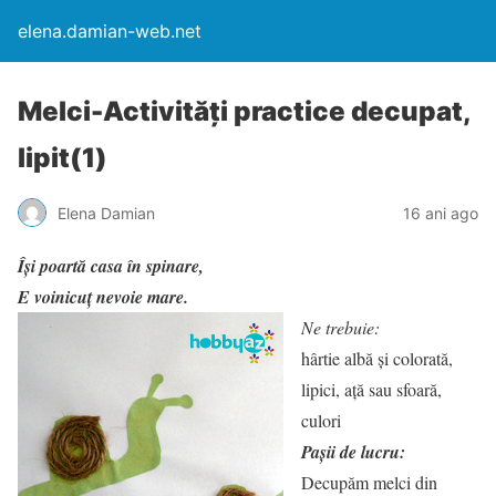
elena.damian-web.net
Melci-Activităţi practice decupat,
lipit(1)
Elena Damian
16 ani ago
Îşi poartă casa în spinare,
E voinicuţ nevoie mare.
Ne trebuie:
hârtie albă şi colorată,
lipici, aţă sau sfoară,
culori
Paşii de lucru:
Decupăm melci din