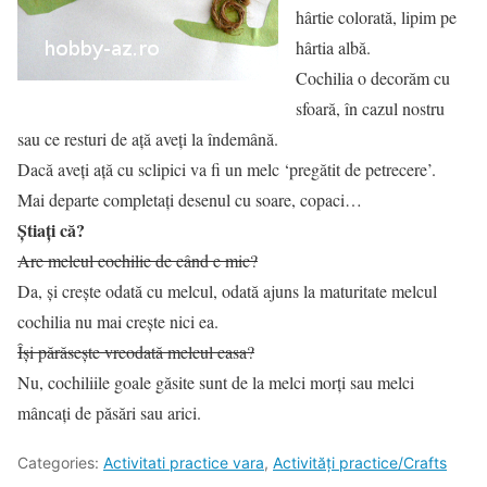
hârtie colorată, lipim pe
hârtia albă.
Cochilia o decorăm cu
sfoară, în cazul nostru
sau ce resturi de aţă aveţi la îndemână.
Dacă aveţi aţă cu sclipici va fi un melc ‘pregătit de petrecere’.
Mai departe completaţi desenul cu soare, copaci…
Ştiaţi că?
Are melcul cochilie de când e mic?
Da, şi creşte odată cu melcul, odată ajuns la maturitate melcul
cochilia nu mai creşte nici ea.
Îşi părăseşte vreodată melcul casa?
Nu, cochiliile goale găsite sunt de la melci morţi sau melci
mâncaţi de păsări sau arici.
Categories:
Activitati practice vara
,
Activități practice/Crafts