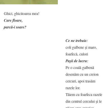
Ghici, ghicitoarea mea!
Care floare,
parcă-i soare?
Ce ne trebuie:
coli galbene și maro,
foarfecă, culori
Pașii de lucru:
Pe o coală galbenă
desenăm cu un creion
cercuri, apoi trasăm
razele lor.
Tăiem cu foarfeca razele
din centrul cercului și le
pliem spre exterior.