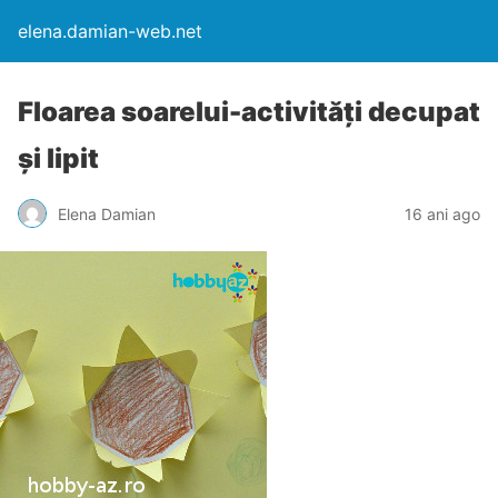
elena.damian-web.net
Floarea soarelui-activități decupat
și lipit
Elena Damian
16 ani ago