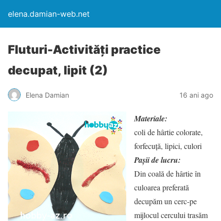
elena.damian-web.net
Fluturi-Activităţi practice
decupat, lipit (2)
Elena Damian
16 ani ago
Materiale:
coli de hârtie colorate,
forfecuţă, lipici, culori
Paşii de lucru:
Din coală de hârtie în
culoarea preferată
decupăm un cerc-pe
mijlocul cercului trasăm