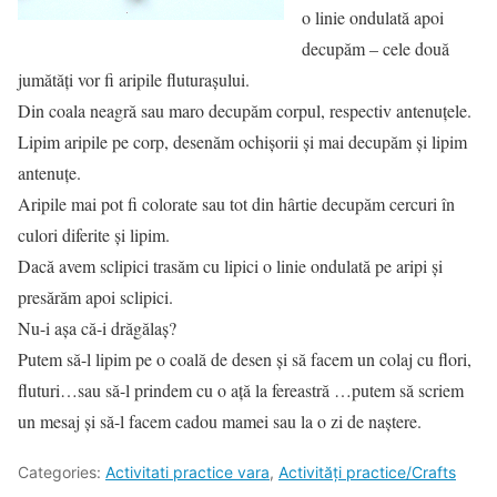
o linie ondulată apoi
decupăm – cele două
jumătăţi vor fi aripile fluturaşului.
Din coala neagră sau maro decupăm corpul, respectiv antenuţele.
Lipim aripile pe corp, desenăm ochişorii şi mai decupăm şi lipim
antenuţe.
Aripile mai pot fi colorate sau tot din hârtie decupăm cercuri în
culori diferite şi lipim.
Dacă avem sclipici trasăm cu lipici o linie ondulată pe aripi şi
presărăm apoi sclipici.
Nu-i aşa că-i drăgălaş?
Putem să-l lipim pe o coală de desen şi să facem un colaj cu flori,
fluturi…sau să-l prindem cu o aţă la fereastră …putem să scriem
un mesaj şi să-l facem cadou mamei sau la o zi de naştere.
Categories:
Activitati practice vara
,
Activități practice/Crafts