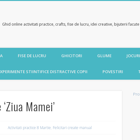
Ghid online activitati practice, crafts, fise de lucru, idei creative, bijuterii facu
CA
FISE DE LUCRU
GHICITORI
GLUME
JOCURI
XPERIMENTE STIINTIFICE DISTRACTIVE COPII
POVESTIRI
Pro
ie ‘Ziua Mamei’
Activitati practice 8 Martie
,
Felicitari create manual