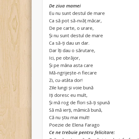
De ziua mamei
Eu nu sunt destul de mare
Ca să pot să-nvăț măcar,
De pe carte, o urare,
Și nu sunt destul de mare
Ca să-ți dau un dar.
Dar îți dau o sărutare,
Ici, pe obrăjor,
Și pe mâna asta care
Mă-ngrijește-n fiecare
Zi, cu-atâta dor!
Zile lungi și voie bună
Iți doresc eu mult,
Și mă rog de flori să-ți spună
Să mă ierți, mămică bună,
Că nu știu mai mult!
Poezie de Elena Farago
Ce ne trebuie pentru felicitare: