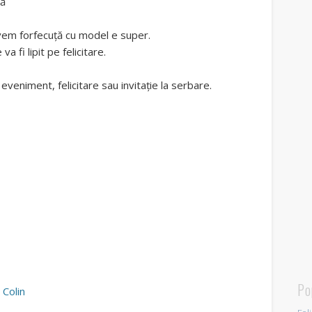
ță
 avem forfecuță cu model e super.
 fi lipit pe felicitare.
e eveniment, felicitare sau invitație la serbare.
Po
 Colin