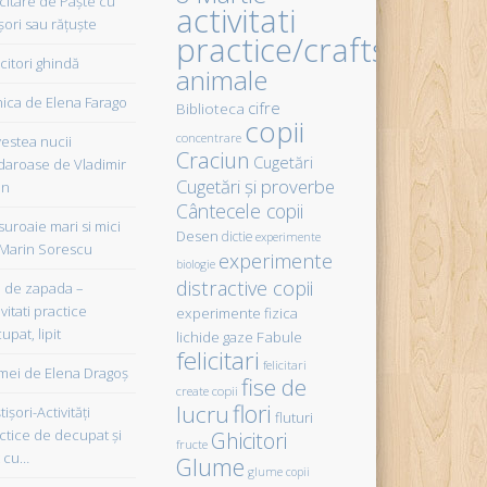
icitare de Paște cu
activitati
șori sau rățuște
practice/crafts
citori ghindă
animale
ica de Elena Farago
cifre
Biblioteca
copii
concentrare
estea nucii
Craciun
Cugetări
daroase de Vladimir
Cugetări şi proverbe
in
Cântecele copii
uroaie mari si mici
Desen
dictie
experimente
Marin Sorescu
experimente
biologie
distractive copii
de zapada –
vitati practice
experimente fizica
upat, lipit
Fabule
lichide gaze
felicitari
felicitari
ei de Elena Dragoş
fise de
create copii
flori
lucru
işori-Activităţi
fluturi
ctice de decupat şi
Ghicitori
fructe
t cu…
Glume
glume copii