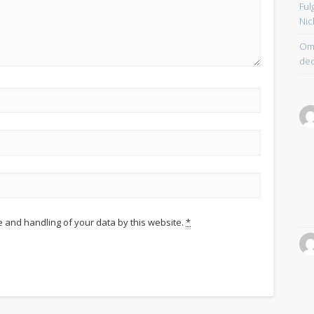
Ful
Nic
Om 
dec
e and handling of your data by this website.
*