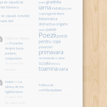
gradinita
gul de zăpadă de
scoala
iarna
hita Stănescu
invitatii
Jocuri
copii
litere
legende
de zăpadă- Activităţi
Matematica
upat, lipit
distractiva
origami
paste
pasari
Poezii
poezii
Patrașcio Tatiana
pentru copii
pe
Proverbe
povestiri
despre buna
primavara
purtare,
comportare
recomanda o carte
scoala
28 ianuarie 2021
tehnica
toamna
vara
îmi place
Asstel
pe
La
Politica de
săniuş de Ion
confidențialitate
Agârbiceanu
31 august 2020
Pai...voiam sa fie