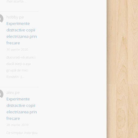
mai scurta. .
hobby
pe
Experimente
distractive copii
electrizarea prin
frecare
30 aprilie 2020
Bucurați-vă atunci
dacă aveți o așa
grupă de mici
Einstein :)...
alex
pe
Experimente
distractive copii
electrizarea prin
frecare
28 martie 2019
Ce simplu! Asta știu