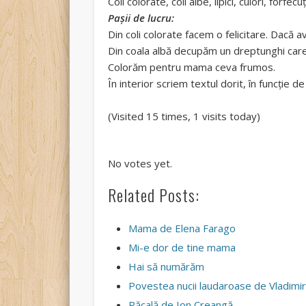
Coli colorate, coli albe, lipici, culori, forfecu
Pașii de lucru:
Din coli colorate facem o felicitare. Dacă
Din coala albă decupăm un dreptunghi care va
Colorăm pentru mama ceva frumos.
În interior scriem textul dorit, în funcție d
(Visited 15 times, 1 visits today)
Rate this item:
Submit Rating
No votes yet.
Related Posts:
Mama de Elena Farago
Mi-e dor de tine mama
Hai să numărăm
Povestea nucii laudaroase de Vladimir
Păcală de Ion Creangă