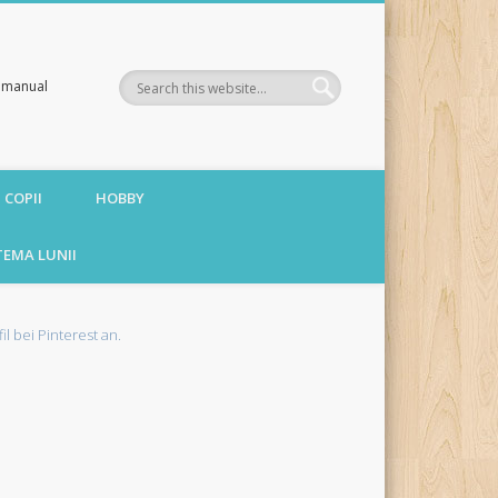
te manual
 COPII
HOBBY
TEMA LUNII
fil bei Pinterest an.