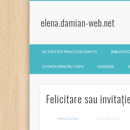
elena.damian-web.net
ACTIVITĂȚI PRACTICE/CRAFTS
BIBLIOTE
ȘTIINȚA PENTRU COPII
LEGENDE
E
Felicitare sau invitaț
Elena Damian
28 aprilie 2010