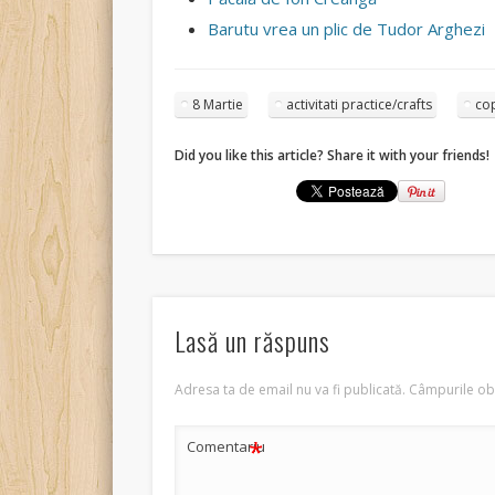
Barutu vrea un plic de Tudor Arghezi
8 Martie
activitati practice/crafts
cop
Did you like this article? Share it with your friends!
Lasă un răspuns
Adresa ta de email nu va fi publicată.
Câmpurile obl
*
Comentariu