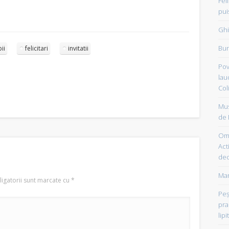
Fel
pui
Ghi
Bun
ii
felicitari
invitatii
Pov
lau
Col
Mus
de 
Om 
Acti
dec
Mam
igatorii sunt marcate cu
*
Peşt
pra
lipi