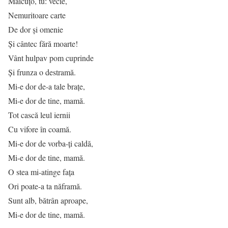
Măicuţo, tu: vecie,
Nemuritoare carte
De dor şi omenie
Şi cântec fără moarte!
Vânt hulpav pom cuprinde
Şi frunza o destramă.
Mi-e dor de-a tale braţe,
Mi-e dor de tine, mamă.
Tot cască leul iernii
Cu vifore în coamă.
Mi-e dor de vorba-ţi caldă,
Mi-e dor de tine, mamă.
O stea mi-atinge faţa
Ori poate-a ta năframă.
Sunt alb, bătrân aproape,
Mi-e dor de tine, mamă.