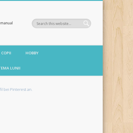
te manual
 COPII
HOBBY
TEMA LUNII
fil bei Pinterest an.