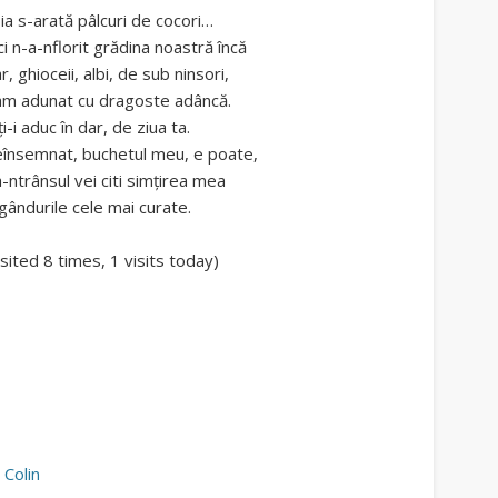
ia s-arată pâlcuri de cocori…
ci n-a-nflorit grădina noastră încă
r, ghioceii, albi, de sub ninsori,
am adunat cu dragoste adâncă.
 ți-i aduc în dar, de ziua ta.
însemnat, buchetul meu, e poate,
-ntrânsul vei citi simțirea mea
 gândurile cele mai curate.
isited 8 times, 1 visits today)
 Colin