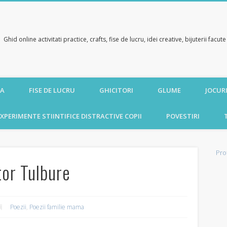
Ghid online activitati practice, crafts, fise de lucru, idei creative, bijuterii facu
CA
FISE DE LUCRU
GHICITORI
GLUME
JOCURI
XPERIMENTE STIINTIFICE DISTRACTIVE COPII
POVESTIRI
Pro
tor Tulbure
Poezii
,
Poezii familie mama