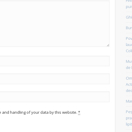
Fel
pui
Ghi
Bun
Pov
lau
Col
Mus
de 
Om 
Acti
dec
Mam
Peşt
e and handling of your data by this website.
*
pra
lipi