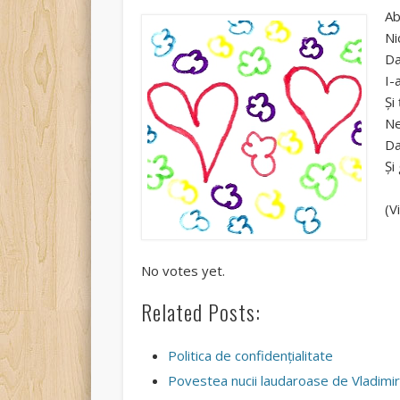
Ab
Ni
Da
I-
Și
Ne
Da
Și
(V
Rate this item:
Submit Rating
No votes yet.
Related Posts:
Politica de confidențialitate
Povestea nucii laudaroase de Vladimir