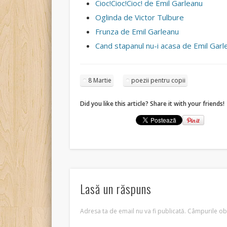
Cioc!Cioc!Cioc! de Emil Garleanu
Oglinda de Victor Tulbure
Frunza de Emil Garleanu
Cand stapanul nu-i acasa de Emil Garl
8 Martie
poezii pentru copii
Did you like this article? Share it with your friends!
Lasă un răspuns
Adresa ta de email nu va fi publicată.
Câmpurile obl