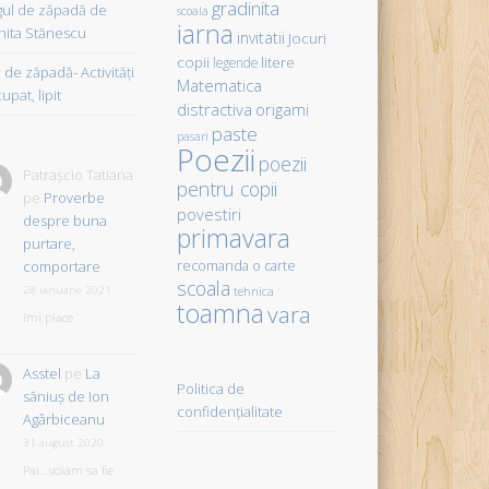
gradinita
gul de zăpadă de
scoala
iarna
hita Stănescu
invitatii
Jocuri
copii
litere
legende
de zăpadă- Activităţi
Matematica
upat, lipit
distractiva
origami
paste
pasari
Poezii
poezii
Patrașcio Tatiana
pentru copii
pe
Proverbe
povestiri
despre buna
primavara
purtare,
comportare
recomanda o carte
scoala
28 ianuarie 2021
tehnica
toamna
vara
îmi place
Asstel
pe
La
Politica de
săniuş de Ion
confidențialitate
Agârbiceanu
31 august 2020
Pai...voiam sa fie