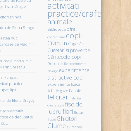
icitare de Paște cu
activitati
șori sau rățuște
practice/crafts
citori ghindă
animale
ica de Elena Farago
cifre
Biblioteca
copii
concentrare
estea nucii
Craciun
Cugetări
daroase de Vladimir
Cugetări şi proverbe
in
Cântecele copii
uroaie mari si mici
Desen
dictie
experimente
Marin Sorescu
experimente
biologie
distractive copii
de zapada –
vitati practice
experimente fizica
upat, lipit
Fabule
lichide gaze
felicitari
felicitari
ei de Elena Dragoş
fise de
create copii
flori
lucru
işori-Activităţi
fluturi
ctice de decupat şi
Ghicitori
fructe
t cu…
Glume
glume copii