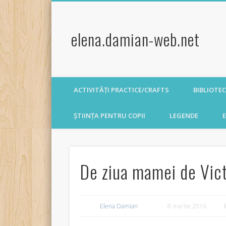
elena.damian-web.net
ACTIVITĂȚI PRACTICE/CRAFTS
BIBLIOTE
ȘTIINȚA PENTRU COPII
LEGENDE
E
De ziua mamei de Vic
Elena Damian
8 martie 2016