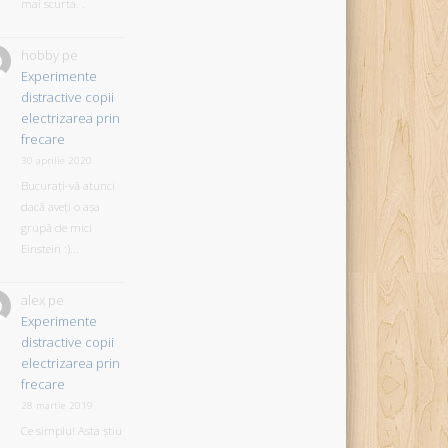
mai scurta. .
hobby
pe
Experimente
distractive copii
electrizarea prin
frecare
30 aprilie 2020
Bucurați-vă atunci
dacă aveți o așa
grupă de mici
Einstein :)...
alex
pe
Experimente
distractive copii
electrizarea prin
frecare
28 martie 2019
Ce simplu! Asta știu