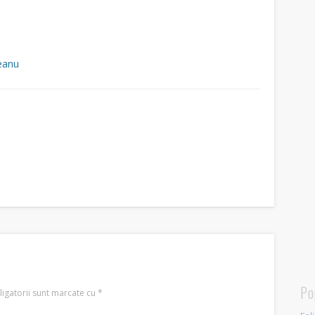
eanu
Po
igatorii sunt marcate cu
*