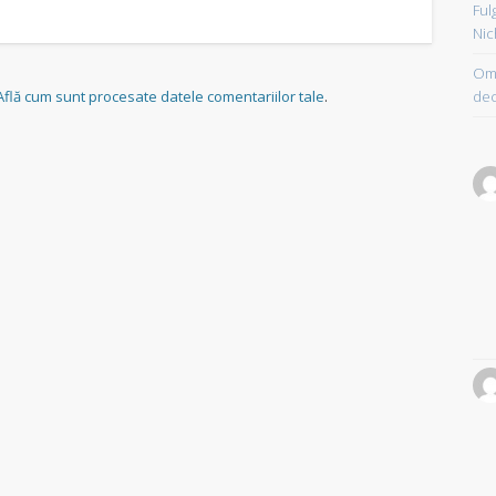
Ful
Nic
Om 
dec
Află cum sunt procesate datele comentariilor tale
.