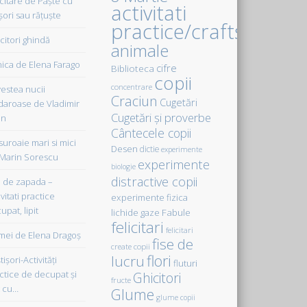
icitare de Paște cu
activitati
șori sau rățuște
practice/crafts
citori ghindă
animale
ica de Elena Farago
cifre
Biblioteca
copii
concentrare
estea nucii
Craciun
Cugetări
daroase de Vladimir
Cugetări şi proverbe
in
Cântecele copii
uroaie mari si mici
Desen
dictie
experimente
Marin Sorescu
experimente
biologie
distractive copii
de zapada –
vitati practice
experimente fizica
upat, lipit
Fabule
lichide gaze
felicitari
felicitari
ei de Elena Dragoş
fise de
create copii
flori
lucru
işori-Activităţi
fluturi
ctice de decupat şi
Ghicitori
fructe
t cu…
Glume
glume copii