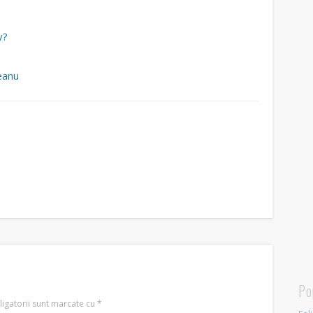
y?
eanu
Po
igatorii sunt marcate cu
*