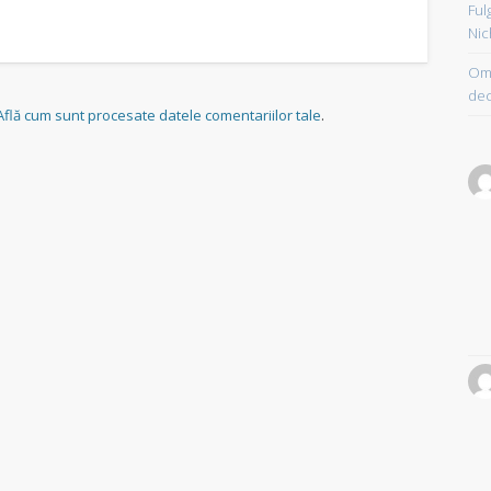
Ful
Nic
Om 
dec
Află cum sunt procesate datele comentariilor tale
.