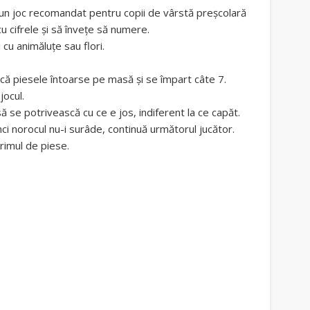
, un joc recomandat pentru copii de vârstă preşcolară
u cifrele şi să înveţe să numere.
 cu animăluţe sau flori.
ă piesele întoarse pe masă şi se împart câte 7.
jocul.
ă se potrivească cu ce e jos, indiferent la ce capăt.
nci norocul nu-i surâde, continuă următorul jucător.
rimul de piese.