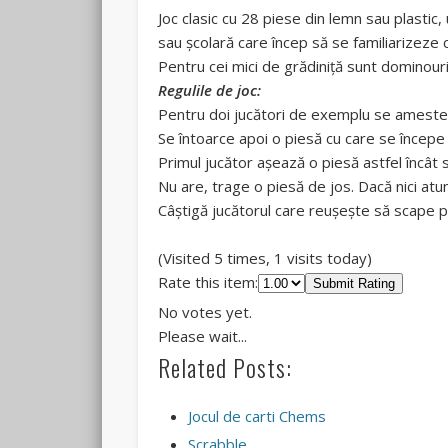
Joc clasic cu 28 piese din lemn sau plastic
sau şcolară care încep să se familiarizeze c
Pentru cei mici de grădiniţă sunt dominouri
Regulile de joc:
Pentru doi jucători de exemplu se amestec
Se întoarce apoi o piesă cu care se începe 
Primul jucător aşează o piesă astfel încât s
Nu are, trage o piesă de jos. Dacă nici atu
Câştigă jucătorul care reuşeşte să scape p
(Visited 5 times, 1 visits today)
Rate this item:
Submit Rating
No votes yet.
Please wait...
Related Posts:
Jocul de carti Chems
Scrabble