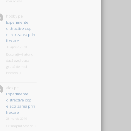
mai scurta. .
hobby
pe
Experimente
distractive copii
electrizarea prin
frecare
30 aprilie 2020
Bucurați-vă atunci
dacă aveți o așa
grupă de mici
Einstein :)...
alex
pe
Experimente
distractive copii
electrizarea prin
frecare
28 martie 2019
Ce simplu! Asta știu