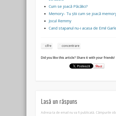
Cum se joacă Păcălici?
Memory- Tu ştii cum se joacă memor
Jocul Remmy
Cand stapanul nu-i acasa de Emil Garl
cifre
concentrare
Did you like this article? Share it with your friends!
Lasă un răspuns
Adresa ta de email nu va fi publicată.
Câmpurile obl