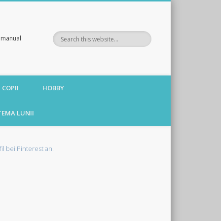
te manual
 COPII
HOBBY
TEMA LUNII
fil bei Pinterest an.