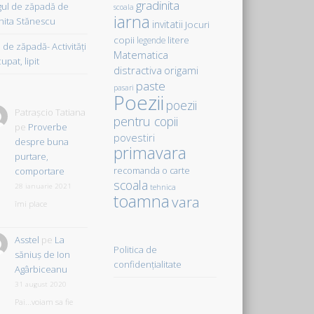
gradinita
gul de zăpadă de
scoala
iarna
hita Stănescu
invitatii
Jocuri
copii
litere
legende
de zăpadă- Activităţi
Matematica
upat, lipit
distractiva
origami
paste
pasari
Poezii
poezii
Patrașcio Tatiana
pentru copii
pe
Proverbe
povestiri
despre buna
primavara
purtare,
comportare
recomanda o carte
scoala
28 ianuarie 2021
tehnica
toamna
vara
îmi place
Asstel
pe
La
Politica de
săniuş de Ion
confidențialitate
Agârbiceanu
31 august 2020
Pai...voiam sa fie