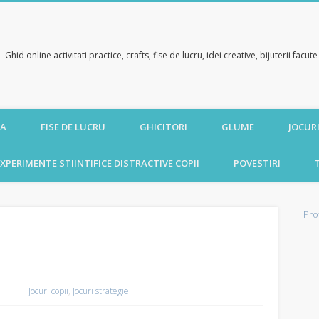
Ghid online activitati practice, crafts, fise de lucru, idei creative, bijuterii facu
CA
FISE DE LUCRU
GHICITORI
GLUME
JOCURI
XPERIMENTE STIINTIFICE DISTRACTIVE COPII
POVESTIRI
Pro
Jocuri copii
,
Jocuri strategie