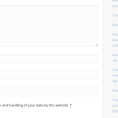
Fel
pui
Ghi
Bun
Pov
lau
Col
Mus
de 
Om 
Acti
dec
Mam
Peşt
e and handling of your data by this website.
*
pra
lipi