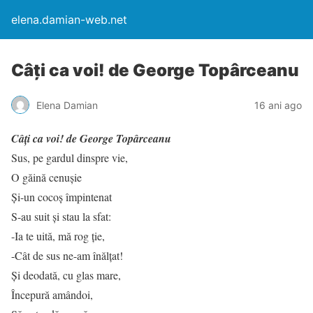
elena.damian-web.net
Câţi ca voi! de George Topârceanu
Elena Damian
16 ani ago
Câţi ca voi! de George Topârceanu
Sus, pe gardul dinspre vie,
O găină cenuşie
Şi-un cocoş împintenat
S-au suit şi stau la sfat:
-Ia te uită, mă rog ţie,
-Cât de sus ne-am înălţat!
Şi deodată, cu glas mare,
Începură amândoi,