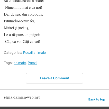
Să cotcodăcească-n soare:
-Nimeni nu mai e ca noi!
Dar de sus, din corcoduş,
Pitulindu-se-ntre foi,
Mititel şi jucăuş,
Le-a răspuns un piţigoi:
-Câţi ca voi!Câţi ca voi!
Categories:
Poezii animale
Tags:
animale
,
Poezii
Leave a Comment
elena.damian-web.net
Back to top