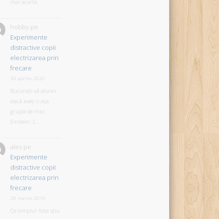
mai scurta. .
hobby
pe
Experimente
distractive copii
electrizarea prin
frecare
30 aprilie 2020
Bucurați-vă atunci
dacă aveți o așa
grupă de mici
Einstein :)...
alex
pe
Experimente
distractive copii
electrizarea prin
frecare
28 martie 2019
Ce simplu! Asta știu