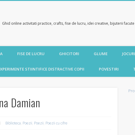
Ghid online activitati practice, crafts, fise de lucru, idei creative, bijuterii facu
CA
FISE DE LUCRU
GHICITORI
GLUME
JOCURI
XPERIMENTE STIINTIFICE DISTRACTIVE COPII
POVESTIRI
Pro
ena Damian
Biblioteca
,
Poezii
,
Poezii
,
Poezii cu cifre