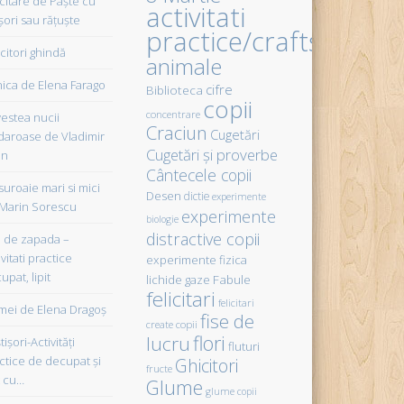
icitare de Paște cu
activitati
șori sau rățuște
practice/crafts
citori ghindă
animale
ica de Elena Farago
cifre
Biblioteca
copii
concentrare
estea nucii
Craciun
Cugetări
daroase de Vladimir
Cugetări şi proverbe
in
Cântecele copii
uroaie mari si mici
Desen
dictie
experimente
Marin Sorescu
experimente
biologie
distractive copii
de zapada –
vitati practice
experimente fizica
upat, lipit
Fabule
lichide gaze
felicitari
felicitari
ei de Elena Dragoş
fise de
create copii
flori
lucru
işori-Activităţi
fluturi
ctice de decupat şi
Ghicitori
fructe
t cu…
Glume
glume copii