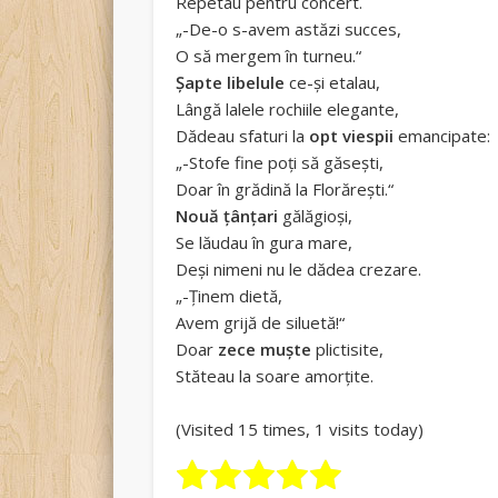
Repetau pentru concert.
„-De-o s-avem astăzi succes,
O să mergem în turneu.“
Șapte libelule
ce-și etalau,
Lângă lalele rochiile elegante,
Dădeau sfaturi la
opt viespii
emancipate:
„-Stofe fine poți să găsești,
Doar în grădină la Florărești.“
Nouă țânțari
gălăgioși,
Se lăudau în gura mare,
Deși nimeni nu le dădea crezare.
„-Ținem dietă,
Avem grijă de siluetă!“
Doar
zece muște
plictisite,
Stăteau la soare amorțite.
(Visited 15 times, 1 visits today)
Rate this item:
Submit Rating