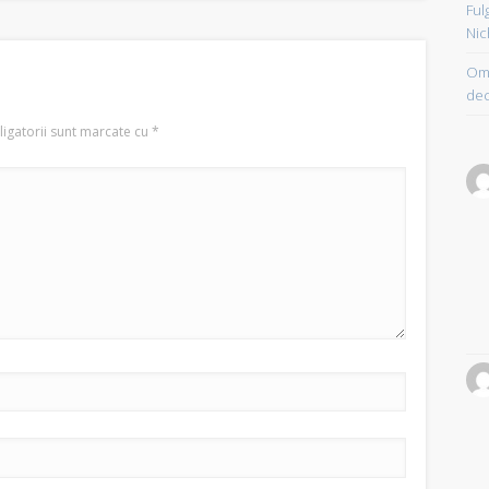
Ful
Nic
Om 
dec
igatorii sunt marcate cu
*