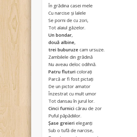
În grădina casei mele
Cu narcise și lalele
Se porni de cu zori,
Tot alaiul gâzelor.
Un bondar
,
două albine
,
trei buburuze
cam ursuze.
Zambilele din grădină
Nu aveau deloc odihnă.
Patru fluturi
colorați
Parcă ar fi fost pictați
De un pictor amator
Înzestrat cu mult umor
Tot dansau în jurul lor.
Cinci furnici
cărau de zor
Puful păpădiilor.
Șase greieri
eleganți
Sub o tufă de narcise,