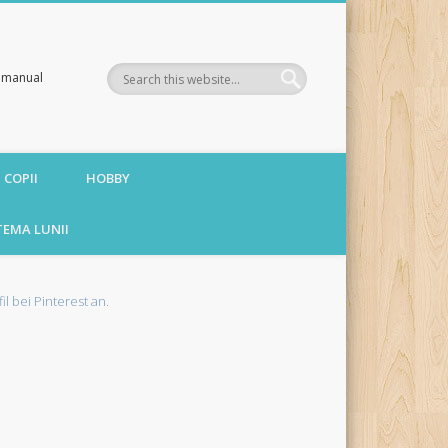
te manual
 COPII
HOBBY
TEMA LUNII
fil bei Pinterest an.