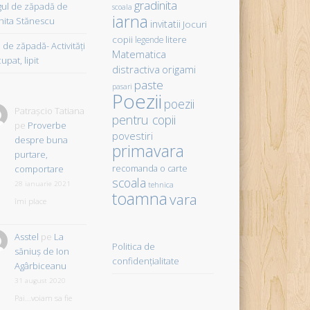
gradinita
gul de zăpadă de
scoala
iarna
hita Stănescu
invitatii
Jocuri
copii
litere
legende
de zăpadă- Activităţi
Matematica
upat, lipit
distractiva
origami
paste
pasari
Poezii
poezii
Patrașcio Tatiana
pentru copii
pe
Proverbe
povestiri
despre buna
primavara
purtare,
comportare
recomanda o carte
scoala
28 ianuarie 2021
tehnica
toamna
vara
îmi place
Asstel
pe
La
Politica de
săniuş de Ion
confidențialitate
Agârbiceanu
31 august 2020
Pai...voiam sa fie