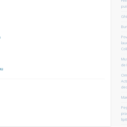
Fel
pui
Ghi
Bun
n
Pov
lau
Col
Mus
de 
nu
Om 
Acti
dec
Mam
Peşt
pra
lipi