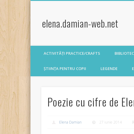
elena.damian-web.net
ACTIVITĂȚI PRACTICE/CRAFTS
BIBLIOTE
ȘTIINȚA PENTRU COPII
LEGENDE
E
Poezie cu cifre de El
Elena Damian
27 iunie 2014