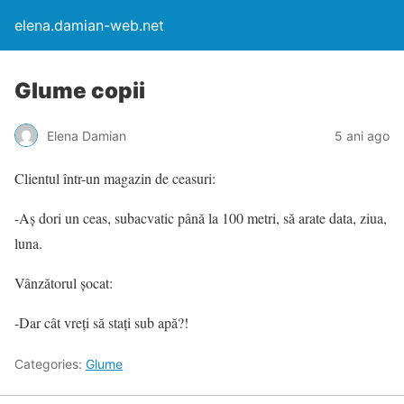
elena.damian-web.net
Glume copii
Elena Damian
5 ani ago
Clientul într-un magazin de ceasuri:
-Aș dori un ceas, subacvatic până la 100 metri, să arate data, ziua,
luna.
Vânzătorul șocat:
-Dar cât vreți să stați sub apă?!
Categories:
Glume