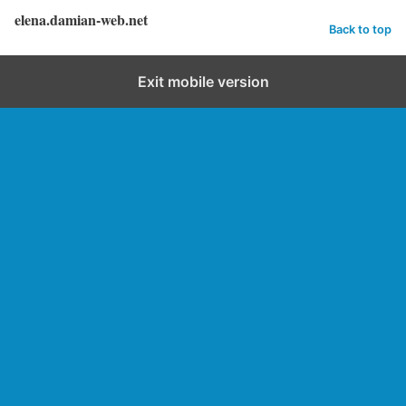
elena.damian-web.net
Back to top
Exit mobile version