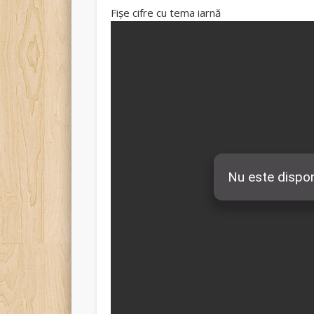
Fișe cifre cu tema iarnă