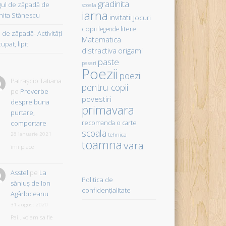
gradinita
gul de zăpadă de
scoala
iarna
hita Stănescu
invitatii
Jocuri
copii
litere
legende
de zăpadă- Activităţi
Matematica
upat, lipit
distractiva
origami
paste
pasari
Poezii
poezii
Patrașcio Tatiana
pentru copii
pe
Proverbe
povestiri
despre buna
primavara
purtare,
comportare
recomanda o carte
scoala
28 ianuarie 2021
tehnica
toamna
vara
îmi place
Asstel
pe
La
Politica de
săniuş de Ion
confidențialitate
Agârbiceanu
31 august 2020
Pai...voiam sa fie