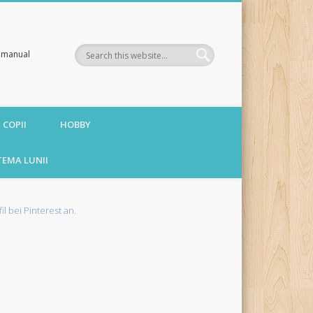
te manual
 COPII
HOBBY
TEMA LUNII
fil bei Pinterest an.