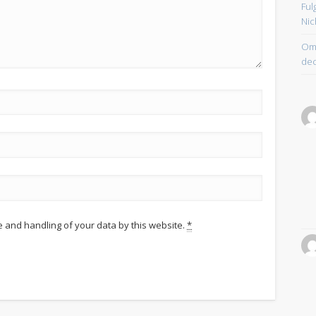
Ful
Nic
Om 
dec
e and handling of your data by this website.
*