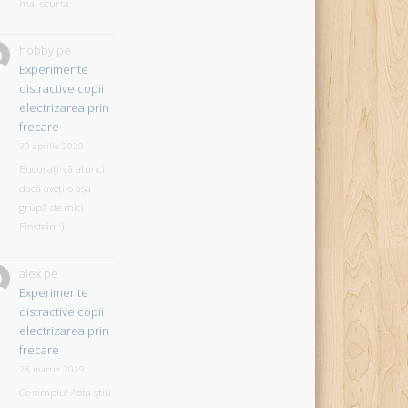
mai scurta. .
hobby
pe
Experimente
distractive copii
electrizarea prin
frecare
30 aprilie 2020
Bucurați-vă atunci
dacă aveți o așa
grupă de mici
Einstein :)...
alex
pe
Experimente
distractive copii
electrizarea prin
frecare
28 martie 2019
Ce simplu! Asta știu