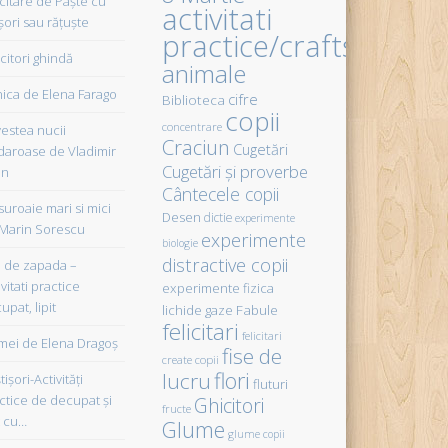
icitare de Paște cu
activitati
șori sau rățuște
practice/crafts
citori ghindă
animale
ica de Elena Farago
cifre
Biblioteca
copii
concentrare
estea nucii
Craciun
Cugetări
daroase de Vladimir
Cugetări şi proverbe
in
Cântecele copii
uroaie mari si mici
Desen
dictie
experimente
Marin Sorescu
experimente
biologie
distractive copii
de zapada –
vitati practice
experimente fizica
upat, lipit
Fabule
lichide gaze
felicitari
felicitari
ei de Elena Dragoş
fise de
create copii
flori
lucru
işori-Activităţi
fluturi
ctice de decupat şi
Ghicitori
fructe
t cu…
Glume
glume copii