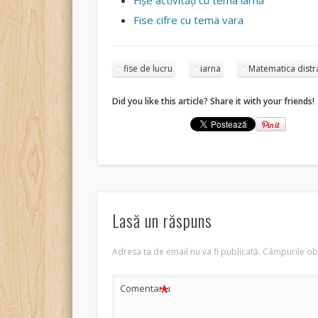
Fișe activități cu tema iarnă
Fise cifre cu tema vara
fise de lucru
iarna
Matematica distr
Did you like this article? Share it with your friends!
Lasă un răspuns
Adresa ta de email nu va fi publicată.
Câmpurile obl
*
Comentariu