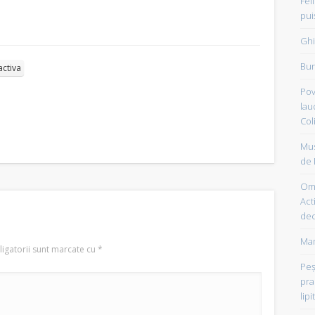
Fel
pui
Ghi
Bun
activa
Pov
lau
Col
Mus
de 
Om 
Acti
dec
Mam
igatorii sunt marcate cu
*
Peşt
pra
lipi