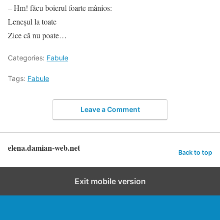
– Hm! făcu boierul foarte mânios:
Leneşul la toate
Zice că nu poate…
Categories:
Fabule
Tags:
Fabule
Leave a Comment
elena.damian-web.net
Back to top
Exit mobile version