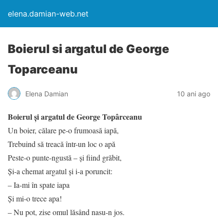
elena.damian-web.net
Boierul si argatul de George
Toparceanu
Elena Damian
10 ani ago
Boierul și argatul de George Topârceanu
Un boier, călare pe-o frumoasă iapă,
Trebuind să treacă într-un loc o apă
Peste-o punte-ngustă – şi fiind grăbit,
Şi-a chemat argatul şi i-a poruncit:
– Ia-mi în spate iapa
Şi mi-o trece apa!
– Nu pot, zise omul lăsând nasu-n jos.