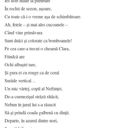
Ies flori înalte la plimbare
În rochii de sezon, ușoare,
Cu toate că-i o vreme așa de schimbătoare.
Ah, fetele – și mai ales cucoanele –
Când vine primăvara
Sunt dulci și colorate ca bomboanele!
Pe cea care-a trecut o cheamă Clara,
Fiindcă are
Ochi albaștri tare,
Și gura ei cu rouge ca de coral
Surâde vertical…
Un mic vârtej, copil al Neființei,
De-a curmezișul străzii rătăcit,
Nebun în jurul lui s-a răsucit
Să-și prindă coada galbenă cu dinții.
Departe, în azurul dintre nori,