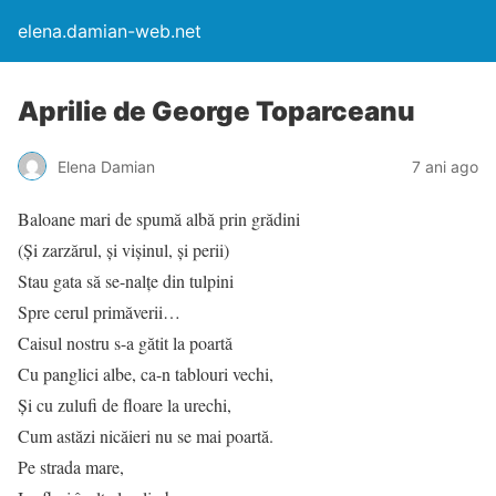
elena.damian-web.net
Aprilie de George Toparceanu
Elena Damian
7 ani ago
Baloane mari de spumă albă prin grădini
(Și zarzărul, și vișinul, și perii)
Stau gata să se-nalțe din tulpini
Spre cerul primăverii…
Caisul nostru s-a gătit la poartă
Cu panglici albe, ca-n tablouri vechi,
Și cu zulufi de floare la urechi,
Cum astăzi nicăieri nu se mai poartă.
Pe strada mare,