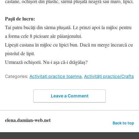
castane, ochișori din plastic, sârmă plușată neagră sau maro, lipici.
Pașii de lucru:
Tai patru bucăți din sârma plușată. Le prinzi apoi la mijloc pentru
a forma cele 8 picioare ale păianjenului.
Lipești castana în mijloc cu lipici bun. Dacă nu merge încearcă cu
pistolul de lipit.
Urmează ochișorii. Nu-i așa că-i drăgălaș?
Categories:
Activitati practice toamna
,
Activități practice/Crafts
Leave a Comment
elena.damian-web.net
Back to top