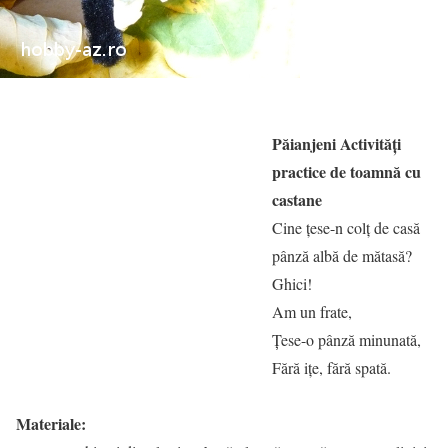
Păianjeni Activități
practice de toamnă cu
castane
Cine țese-n colț de casă
pânză albă de mătasă?
Ghici!
Am un frate,
Țese-o pânză minunată,
Fără ițe, fără spată.
Materiale: