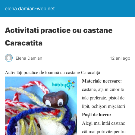
elena.damian-web.net
Activitati practice cu castane
Caracatita
Elena Damian
12 ani ago
Activități practice de toamnă cu castane Caracatiță
Materiale necesare:
castane, ață în culorile
tale preferate, pistol de
lipit, ochișori mișcători
Pașii de lucru:
Alegi mai întâi castane
cât mai potrivite pentru