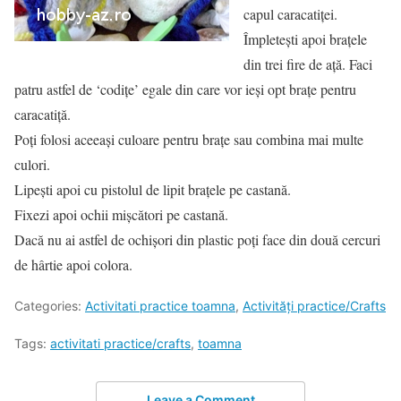
capul caracatiței.
Împletești apoi brațele
din trei fire de ață. Faci
patru astfel de ‘codițe’ egale din care vor ieși opt brațe pentru
caracatiță.
Poți folosi aceeași culoare pentru brațe sau combina mai multe
culori.
Lipești apoi cu pistolul de lipit brațele pe castană.
Fixezi apoi ochii mișcători pe castană.
Dacă nu ai astfel de ochișori din plastic poți face din două cercuri
de hârtie apoi colora.
Categories:
Activitati practice toamna
,
Activități practice/Crafts
Tags:
activitati practice/crafts
,
toamna
Leave a Comment