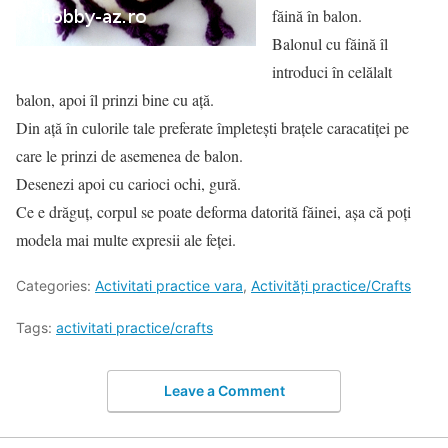
făină în balon.
Balonul cu făină îl
introduci în celălalt
balon, apoi îl prinzi bine cu ață.
Din ață în culorile tale preferate împletești brațele caracatiței pe
care le prinzi de asemenea de balon.
Desenezi apoi cu carioci ochi, gură.
Ce e drăguț, corpul se poate deforma datorită făinei, așa că poți
modela mai multe expresii ale feței.
Categories:
Activitati practice vara
,
Activități practice/Crafts
Tags:
activitati practice/crafts
Leave a Comment