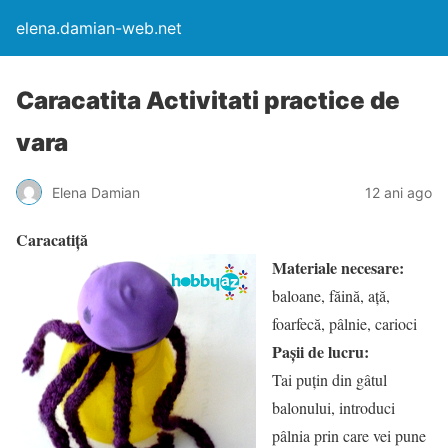
elena.damian-web.net
Caracatita Activitati practice de
vara
Elena Damian
12 ani ago
Caracatiță
Materiale necesare:
baloane, făină, ață,
foarfecă, pâlnie, carioci
Pașii de lucru:
Tai puțin din gâtul
balonului, introduci
pâlnia prin care vei pune