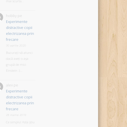
mai scurta. .
hobby
pe
Experimente
distractive copii
electrizarea prin
frecare
30 aprilie 2020
Bucurați-vă atunci
dacă aveți o așa
grupă de mici
Einstein :)...
alex
pe
Experimente
distractive copii
electrizarea prin
frecare
28 martie 2019
Ce simplu! Asta știu