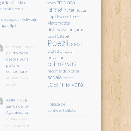
gradinita
gul de zăpadă de
scoala
iarna
hita Stănescu
invitatii
Jocuri
copii
litere
legende
de zăpadă- Activităţi
Matematica
upat, lipit
distractiva
origami
paste
pasari
Poezii
poezii
Patrașcio Tatiana
pentru copii
pe
Proverbe
povestiri
despre buna
primavara
purtare,
comportare
recomanda o carte
scoala
28 ianuarie 2021
tehnica
toamna
vara
îmi place
Asstel
pe
La
Politica de
săniuş de Ion
confidențialitate
Agârbiceanu
31 august 2020
Pai...voiam sa fie