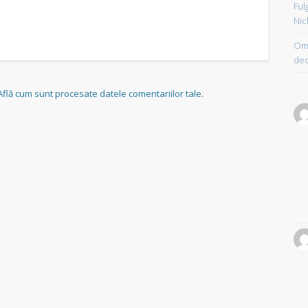
Ful
Nic
Om 
dec
Află cum sunt procesate datele comentariilor tale
.