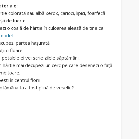
teriale:
rtie colorată sau albă xerox, carioci, lipici, foarfecă
șii de lucru:
iezi o coală de hârtie în culoarea aleasă de tine ca
 model
.
cupezi partea hașurată.
ții o floare.
 petalele ei vei scrie zilele săptămânii.
n hârtie mai decupezi un cerc pe care desenezi o față
mbitoare.
pești în centrul florii.
ptămâna ta a fost plină de veselie?