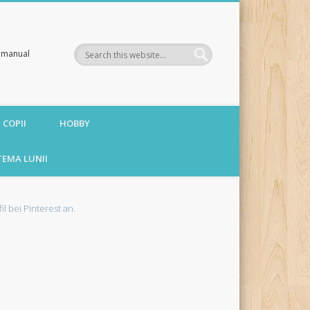
te manual
 COPII
HOBBY
TEMA LUNII
fil bei Pinterest an.