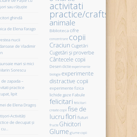
icitare de Paște cu
activitati
șori sau rățuște
practice/crafts
citori ghindă
animale
ica de Elena Farago
cifre
Biblioteca
copii
concentrare
estea nucii
Craciun
Cugetări
daroase de Vladimir
Cugetări şi proverbe
in
Cântecele copii
uroaie mari si mici
Desen
dictie
experimente
Marin Sorescu
experimente
biologie
distractive copii
de zapada –
vitati practice
experimente fizica
upat, lipit
Fabule
lichide gaze
felicitari
felicitari
ei de Elena Dragoş
fise de
create copii
flori
lucru
işori-Activităţi
fluturi
ctice de decupat şi
Ghicitori
fructe
t cu…
Glume
glume copii