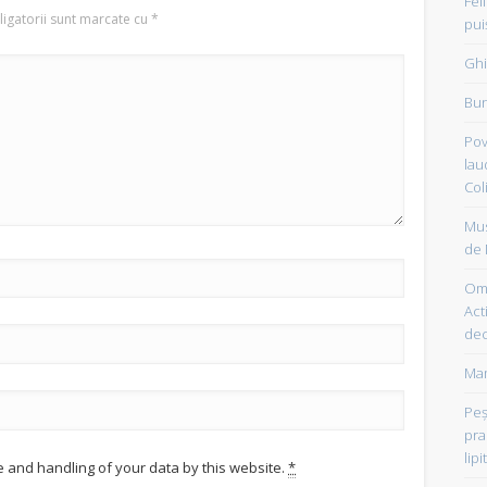
Fel
igatorii sunt marcate cu
*
pui
Ghi
Bun
Pov
lau
Col
Mus
de 
Om 
Acti
dec
Mam
Peşt
pra
lipi
e and handling of your data by this website.
*