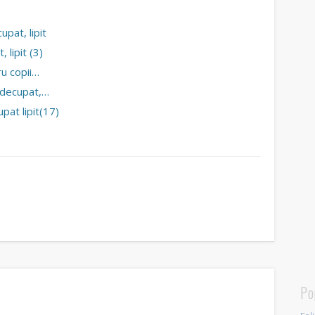
upat, lipit
, lipit (3)
ru copii…
ii decupat,…
upat lipit(17)
Po