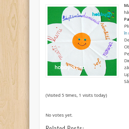
Ma
hâ
Pa
Pl
în
De
Ob
Pe
Di
zâ
Li
Să
(Visited 5 times, 1 visits today)
Rate this item:
Submit Rating
No votes yet.
Related Posts: