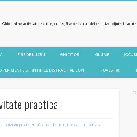
Ghid online activitati practice, crafts, fise de lucru, idei creative, bijuterii facu
CA
FISE DE LUCRU
GHICITORI
GLUME
JOCURI
XPERIMENTE STIINTIFICE DISTRACTIVE COPII
POVESTIRI
Pro
vitate practica
Activități practice/Crafts
,
Fise de lucru
,
Fise de lucru romana