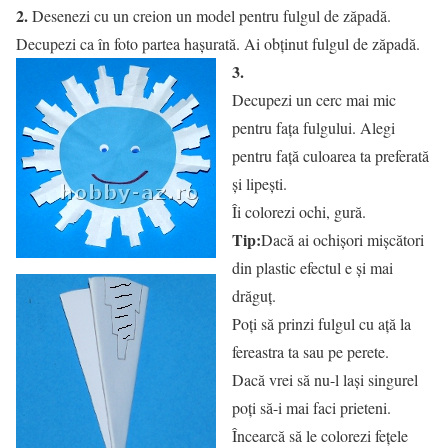
2.
Desenezi cu un creion un model pentru fulgul de zăpadă.
Decupezi ca în foto partea haşurată. Ai obţinut fulgul de zăpadă.
3.
Decupezi un cerc mai mic
pentru faţa fulgului. Alegi
pentru faţă culoarea ta preferată
şi lipeşti.
Îi colorezi ochi, gură.
Tip:
Dacă ai ochişori mişcători
din plastic efectul e şi mai
drăguţ.
Poţi să prinzi fulgul cu aţă la
fereastra ta sau pe perete.
Dacă vrei să nu-l laşi singurel
poţi să-i mai faci prieteni.
Încearcă să le colorezi feţele