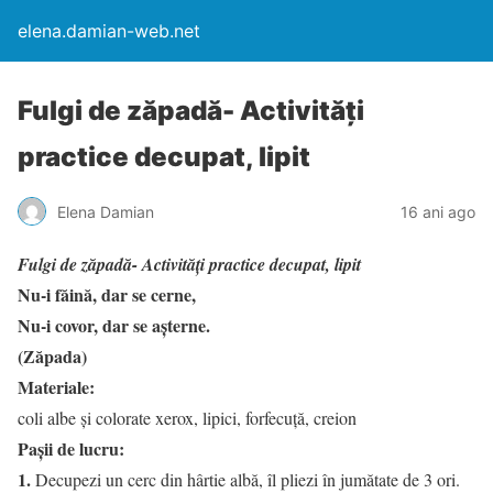
elena.damian-web.net
Fulgi de zăpadă- Activităţi
practice decupat, lipit
Elena Damian
16 ani ago
Fulgi de zăpadă- Activităţi practice decupat, lipit
Nu-i făină, dar se cerne,
Nu-i covor, dar se aşterne.
(Zăpada)
Materiale:
coli albe şi colorate xerox, lipici, forfecuţă, creion
Paşii de lucru:
1.
Decupezi un cerc din hârtie albă, îl pliezi în jumătate de 3 ori.