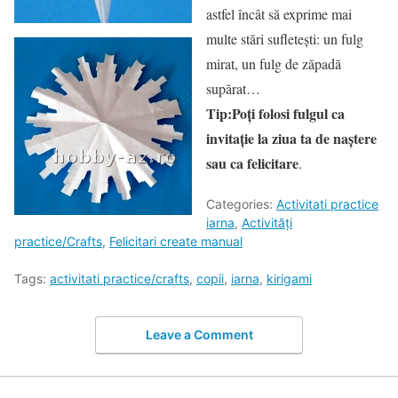
astfel încât să exprime mai
multe stări sufleteşti: un fulg
mirat, un fulg de zăpadă
supărat…
Tip:
Poţi folosi fulgul ca
invitaţie la ziua ta de naştere
sau ca felicitare
.
Categories:
Activitati practice
iarna
,
Activități
practice/Crafts
,
Felicitari create manual
Tags:
activitati practice/crafts
,
copii
,
iarna
,
kirigami
Leave a Comment