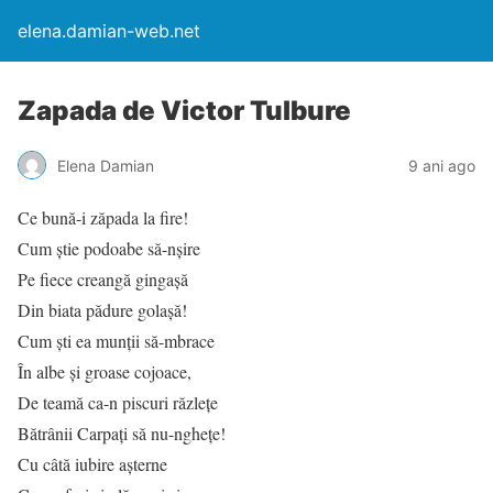
elena.damian-web.net
Zapada de Victor Tulbure
Elena Damian
9 ani ago
Ce bună-i zăpada la fire!
Cum știe podoabe să-nșire
Pe fiece creangă gingașă
Din biata pădure golașă!
Cum ști ea munții să-mbrace
În albe și groase cojoace,
De teamă ca-n piscuri răzlețe
Bătrânii Carpați să nu-nghețe!
Cu câtă iubire așterne