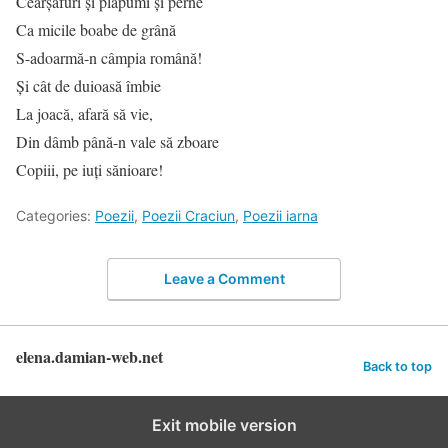
Cearșafuri și plăpumi și perne
Ca micile boabe de grână
S-adoarmă-n câmpia română!
Și cât de duioasă îmbie
La joacă, afară să vie,
Din dâmb până-n vale să zboare
Copiii, pe iuți sănioare!
Categories:
Poezii
,
Poezii Craciun
,
Poezii iarna
Leave a Comment
elena.damian-web.net
Back to top
Exit mobile version