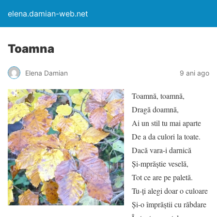
elena.damian-web.net
Toamna
Elena Damian
9 ani ago
Toamnă, toamnă,
Dragă doamnă,
Ai un stil tu mai aparte
De a da culori la toate.
Dacă vara-i darnică
Și-mprăștie veselă,
Tot ce are pe paletă.
Tu-ți alegi doar o culoare
Și-o împrăștii cu răbdare