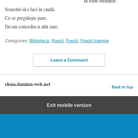
În toate nuanțele.
Soarelui să-i faci în ciudă,
Ce se pregătește pare,
De-un concediu-n altă zare.
Categories:
Biblioteca
,
Poezii
,
Poezii
,
Poezii toamna
Leave a Comment
elena.damian-web.net
Back to top
Exit mobile version