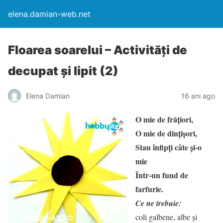
elena.damian-web.net
Floarea soarelui – Activităţi de
decupat şi lipit (2)
Elena Damian
16 ani ago
O mie de frăţiori,
O mie de dinţişori,
Stau înfipţi câte şi-o
mie
Într-un fund de
farfurie.
Ce ne trebuie:
coli galbene, albe şi