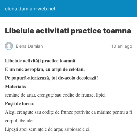
elena.damian-web.net
Libelule activitati practice toamna
Elena Damian
10 ani ago
Libelule activități practice toamnă
E un mic aeroplan, cu aripi de celofan.
Pe papură-aterizează, tot de-acolo decolează!
Materiale:
semințe de arțar, crenguțe sau codițe de frunze, lipici
Pașii de lucru:
Alegi crenguțe sau codițe de frunze potrivite ca mărime pentru a fi
corpul libelulei.
Lipești apoi semințele de arțar, aripioarele ei.