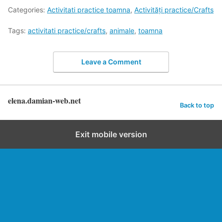
Categories:
Activitati practice toamna
,
Activități practice/Crafts
Tags:
activitati practice/crafts
,
animale
,
toamna
Leave a Comment
elena.damian-web.net
Back to top
Exit mobile version