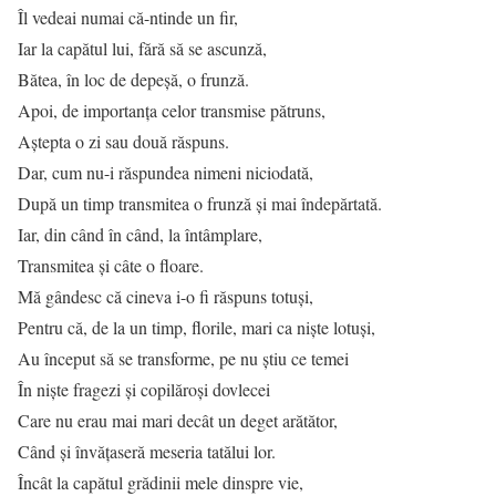
Îl vedeai numai că-ntinde un fir,
Iar la capătul lui, fără să se ascunză,
Bătea, în loc de depeşă, o frunză.
Apoi, de importanţa celor transmise pătruns,
Aştepta o zi sau două răspuns.
Dar, cum nu-i răspundea nimeni niciodată,
După un timp transmitea o frunză şi mai îndepărtată.
Iar, din când în când, la întâmplare,
Transmitea şi câte o floare.
Mă gândesc că cineva i-o fi răspuns totuşi,
Pentru că, de la un timp, florile, mari ca nişte lotuşi,
Au început să se transforme, pe nu ştiu ce temei
În nişte fragezi şi copilăroşi dovlecei
Care nu erau mai mari decât un deget arătător,
Când şi învăţaseră meseria tatălui lor.
Încât la capătul grădinii mele dinspre vie,