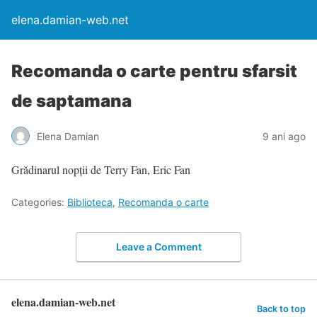
elena.damian-web.net
Recomanda o carte pentru sfarsit
de saptamana
Elena Damian
9 ani ago
Grădinarul nopții de Terry Fan, Eric Fan
Categories:
Biblioteca
,
Recomanda o carte
Leave a Comment
elena.damian-web.net
Back to top