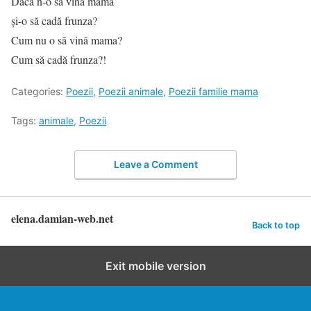
Dacă n-o să vină mama
şi-o să cadă frunza?
Cum nu o să vină mama?
Cum să cadă frunza?!
Categories:
Poezii
,
Poezii animale
,
Poezii familie mama
Tags:
animale
,
Poezii
Leave a Comment
elena.damian-web.net
Back to top
Exit mobile version