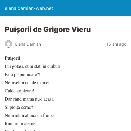
elena.damian-web.net
Puişorii de Grigore Vieru
Elena Damian
15 ani ago
Puişorii
Pui golaşi, cum staţi în cuiburi
Fără plăpumioare?!
Ne-nvelim cu ale mamei
Calde aripioare!
Dar când mama nu-i acasă
Şi ploiţa cerne?
Ne-nvelim atunci cu frunza
Ramurii materne.