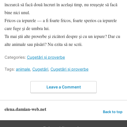
încearcă să facă două lucruri în același timp, nu reușește să facă
bine nici unul.
Fricos ca iepurele — a fi foarte fricos, foarte sperios ca iepurele
care fuge și de umbra lui.
Tu mai știi alte proverbe și zicători despre și cu un iepure? Dar cu
alte animale sau păsări? Nu ezita să ne scrii.
Categories:
Cugetări şi proverbe
Tags:
animale
,
Cugetări
,
Cugetări şi proverbe
Leave a Comment
elena.damian-web.net
Back to top