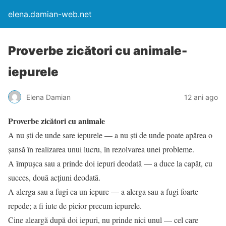
elena.damian-web.net
Proverbe zicători cu animale-
iepurele
Elena Damian
12 ani ago
Proverbe zicători cu animale
A nu ști de unde sare iepurele — a nu ști de unde poate apărea o
șansă în realizarea unui lucru, în rezolvarea unei probleme.
A împușca sau a prinde doi iepuri deodată — a duce la capăt, cu
succes, două acțiuni deodată.
A alerga sau a fugi ca un iepure — a alerga sau a fugi foarte
repede; a fi iute de picior precum iepurele.
Cine aleargă după doi iepuri, nu prinde nici unul — cel care