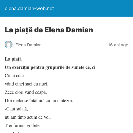
elena.damian-web.net
La piaţă de Elena Damian
Elena Damian
16 ani ago
La piaţă
Un exerciţiu pentru grupurile de sunete
ce, ci
Cinci cuci
vând cinci saci cu nuci.
Zece ciori vând ceapă.
Doi melci se întâlniră cu un cintezoi.
-Caut salată,
nu am timp acum de voi.
Trei furnici grăbite