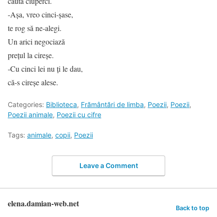
caută ciuperci.
-Aşa, vreo cinci-şase,
te rog să ne-alegi.
Un arici negociază
preţul la cireşe.
-Cu cinci lei nu ţi le dau,
că-s cireşe alese.
Categories:
Biblioteca
,
Frământări de limba
,
Poezii
,
Poezii
,
Poezii animale
,
Poezii cu cifre
Tags:
animale
,
copii
,
Poezii
Leave a Comment
elena.damian-web.net
Back to top