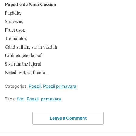
Păpădie de Nina Cassian
Păpădie,
Străvezie,
Fruct uşor,
Tremurător,
Când suflăm, sar în văzduh
Umbreluţele de puf
Şi-ţi rămâne lujerul
Neted, gol, ca fluierul.
Categories:
Poezii
,
Poezii primavara
Tags:
flori
,
Poezii
,
primavara
Leave a Comment