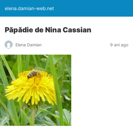
elena.damian-web.net
Păpădie de Nina Cassian
Elena Damian
9 ani ago