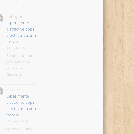
mai scurta. .
hobby
pe
Experimente
distractive copii
electrizarea prin
frecare
30 aprilie 2020
Bucurați-vă atunci
dacă aveți o așa
grupă de mici
Einstein :)...
alex
pe
Experimente
distractive copii
electrizarea prin
frecare
28 martie 2019
Ce simplu! Asta știu