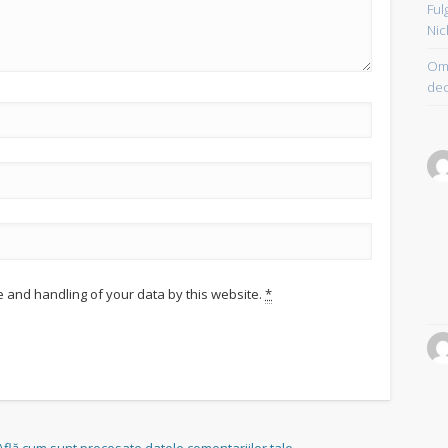
Ful
Nic
Om 
dec
e and handling of your data by this website.
*