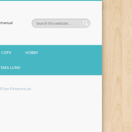
te manual
 COPII
HOBBY
TEMA LUNII
fil bei Pinterest an.