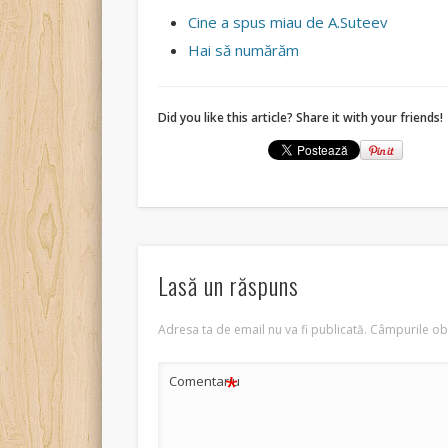
Cine a spus miau de A.Suteev
Hai să numărăm
Did you like this article? Share it with your friends!
Lasă un răspuns
Adresa ta de email nu va fi publicată.
Câmpurile obl
*
Comentariu