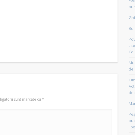
Fel
pui
Ghi
Bun
Pov
lau
Col
Mus
de 
Om 
Acti
dec
igatorii sunt marcate cu
*
Mam
Peşt
pra
lipi