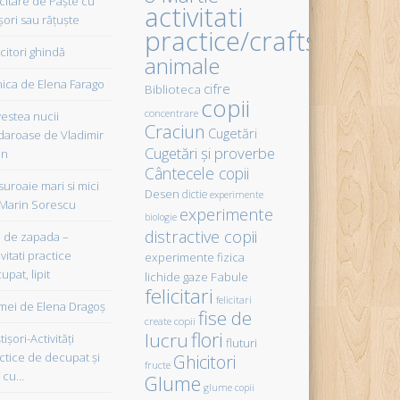
icitare de Paște cu
activitati
șori sau rățuște
practice/crafts
citori ghindă
animale
ica de Elena Farago
cifre
Biblioteca
copii
concentrare
estea nucii
Craciun
Cugetări
daroase de Vladimir
Cugetări şi proverbe
in
Cântecele copii
uroaie mari si mici
Desen
dictie
experimente
Marin Sorescu
experimente
biologie
distractive copii
de zapada –
vitati practice
experimente fizica
upat, lipit
Fabule
lichide gaze
felicitari
felicitari
ei de Elena Dragoş
fise de
create copii
flori
lucru
işori-Activităţi
fluturi
ctice de decupat şi
Ghicitori
fructe
t cu…
Glume
glume copii