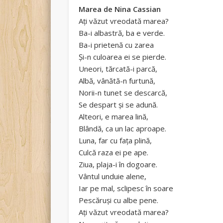
Marea de Nina Cassian
Ați văzut vreodată marea?
Ba-i albastră, ba e verde.
Ba-i prietenă cu zarea
Și-n culoarea ei se pierde.
Uneori, tărcată-i parcă,
Albă, vânătă-n furtună,
Norii-n tunet se descarcă,
Se despart și se adună.
Alteori, e marea lină,
Blândă, ca un lac aproape.
Luna, far cu fața plină,
Culcă raza ei pe ape.
Ziua, plaja-i în dogoare.
Vântul unduie alene,
Iar pe mal, sclipesc în soare
Pescăruși cu albe pene.
Ați văzut vreodată marea?