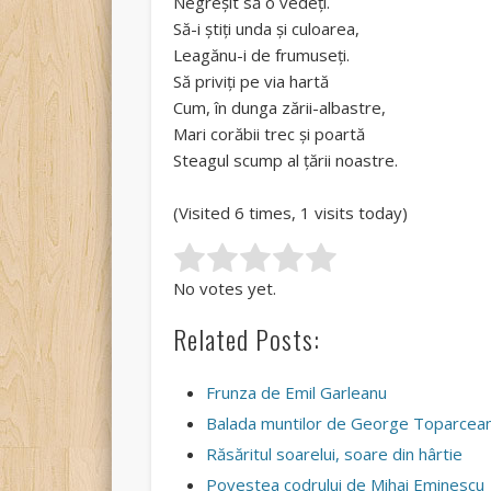
Negreșit să o vedeți.
Să-i știți unda și culoarea,
Leagănu-i de frumuseți.
Să priviți pe via hartă
Cum, în dunga zării-albastre,
Mari corăbii trec și poartă
Steagul scump al țării noastre.
(Visited 6 times, 1 visits today)
Rate this item:
Submit Rating
No votes yet.
Related Posts:
Frunza de Emil Garleanu
Balada muntilor de George Toparcea
Răsăritul soarelui, soare din hârtie
Povestea codrului de Mihai Eminescu