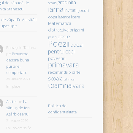
gradinita
gul de zăpadă de
scoala
iarna
hita Stănescu
invitatii
Jocuri
copii
litere
legende
de zăpadă- Activităţi
Matematica
upat, lipit
distractiva
origami
paste
pasari
Poezii
poezii
Patrașcio Tatiana
pentru copii
pe
Proverbe
povestiri
despre buna
primavara
purtare,
comportare
recomanda o carte
scoala
28 ianuarie 2021
tehnica
toamna
vara
îmi place
Asstel
pe
La
Politica de
săniuş de Ion
confidențialitate
Agârbiceanu
31 august 2020
Pai...voiam sa fie