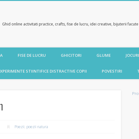
Ghid online activitati practice, crafts, fise de lucru, idei creative, bijuterii facu
CA
FISE DE LUCRU
GHICITORI
GLUME
JOCURI
XPERIMENTE STIINTIFICE DISTRACTIVE COPII
POVESTIRI
Pro
n
Poezii
,
poezii natura