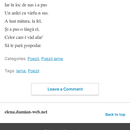
Iar în loc de nas i-a pus
Un ardei cu vârfu-n sus.
A luat mătura, la fel,
Și a pus-o lângă el,
Celor care-l văd afar’
Să le pară gospodar.
Categories:
Poezii
,
Poezii iarna
Tags:
iarna
,
Poezii
Leave a Comment
elena.damian-web.net
Back to top