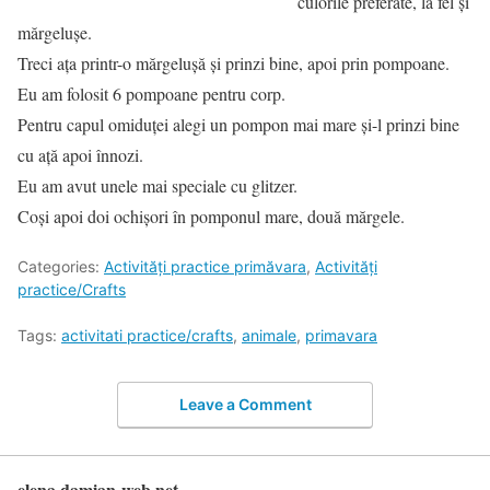
culorile preferate, la fel și
mărgelușe.
Treci ața printr-o mărgelușă și prinzi bine, apoi prin pompoane.
Eu am folosit 6 pompoane pentru corp.
Pentru capul omiduței alegi un pompon mai mare și-l prinzi bine
cu ață apoi înnozi.
Eu am avut unele mai speciale cu glitzer.
Coși apoi doi ochișori în pomponul mare, două mărgele.
Categories:
Activități practice primăvara
,
Activități
practice/Crafts
Tags:
activitati practice/crafts
,
animale
,
primavara
Leave a Comment
elena.damian-web.net