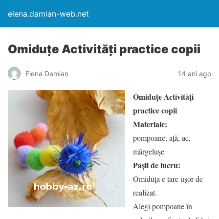
elena.damian-web.net
Omiduțe Activități practice copii
Elena Damian
14 ani ago
Omiduțe Activități
practice copii
Materiale:
pompoane, ață, ac,
mărgelușe
Pașii de lucru:
Omiduța e tare ușor de
realizat.
Alegi pompoane în