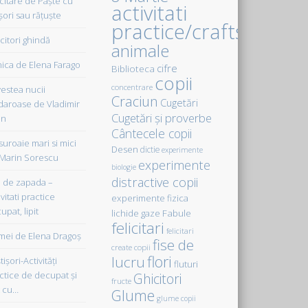
icitare de Paște cu
activitati
șori sau rățuște
practice/crafts
citori ghindă
animale
ica de Elena Farago
cifre
Biblioteca
copii
concentrare
estea nucii
Craciun
Cugetări
daroase de Vladimir
Cugetări şi proverbe
in
Cântecele copii
uroaie mari si mici
Desen
dictie
experimente
Marin Sorescu
experimente
biologie
distractive copii
de zapada –
vitati practice
experimente fizica
upat, lipit
Fabule
lichide gaze
felicitari
felicitari
ei de Elena Dragoş
fise de
create copii
flori
lucru
işori-Activităţi
fluturi
ctice de decupat şi
Ghicitori
fructe
t cu…
Glume
glume copii