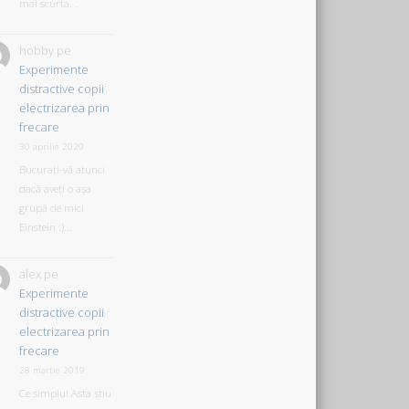
mai scurta. .
hobby
pe
Experimente
distractive copii
electrizarea prin
frecare
30 aprilie 2020
Bucurați-vă atunci
dacă aveți o așa
grupă de mici
Einstein :)...
alex
pe
Experimente
distractive copii
electrizarea prin
frecare
28 martie 2019
Ce simplu! Asta știu