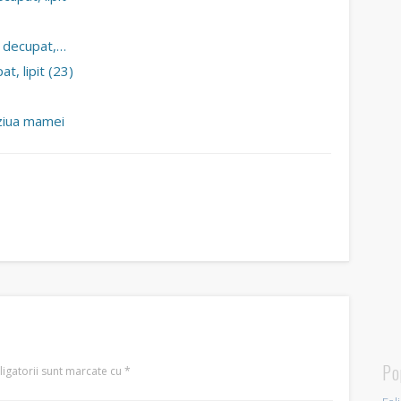
ce decupat,…
at, lipit (23)
 ziua mamei
Po
igatorii sunt marcate cu
*