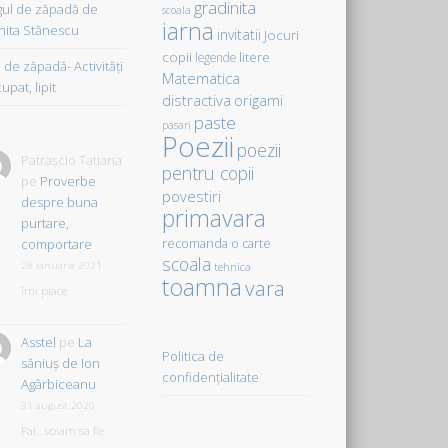
gradinita
gul de zăpadă de
scoala
iarna
hita Stănescu
invitatii
Jocuri
copii
litere
legende
de zăpadă- Activităţi
Matematica
upat, lipit
distractiva
origami
paste
pasari
Poezii
poezii
Patrașcio Tatiana
pentru copii
pe
Proverbe
povestiri
despre buna
primavara
purtare,
comportare
recomanda o carte
scoala
28 ianuarie 2021
tehnica
toamna
vara
îmi place
Asstel
pe
La
Politica de
săniuş de Ion
confidențialitate
Agârbiceanu
31 august 2020
Pai...voiam sa fie