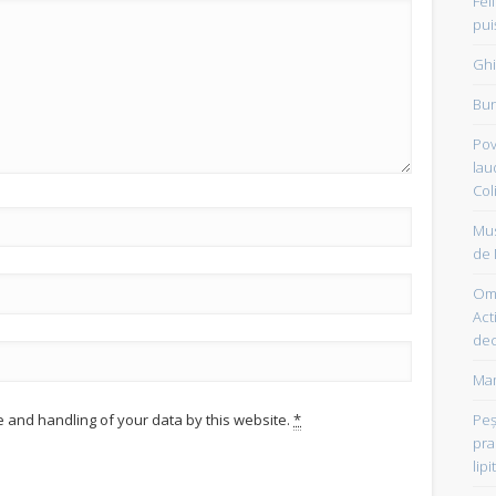
Fel
pui
Ghi
Bun
Pov
lau
Col
Mus
de 
Om 
Acti
dec
Mam
e and handling of your data by this website.
*
Peşt
pra
lipi