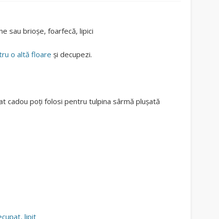
e sau brioșe, foarfecă, lipici
tru o altă floare
și decupezi.
at cadou poți folosi pentru tulpina sârmă plușată
cupat, lipit