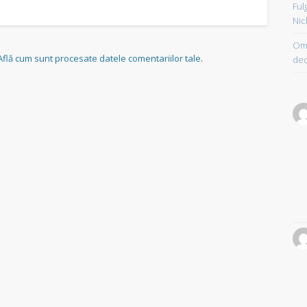
Ful
Nic
Om 
Află cum sunt procesate datele comentariilor tale
.
dec