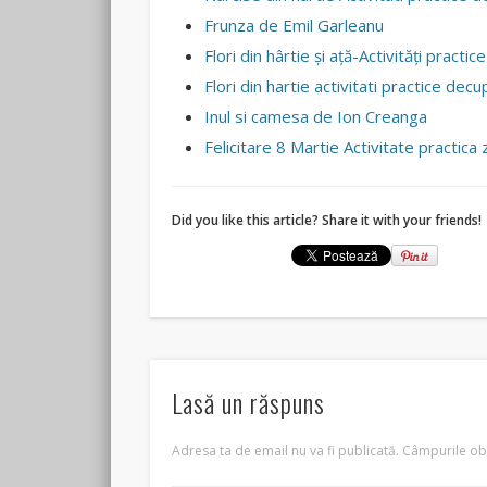
Frunza de Emil Garleanu
Flori din hârtie și ață-Activități practi
Flori din hartie activitati practice decup
Inul si camesa de Ion Creanga
Felicitare 8 Martie Activitate practica
Did you like this article? Share it with your friends!
Lasă un răspuns
Adresa ta de email nu va fi publicată.
Câmpurile obl