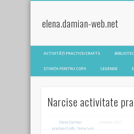
elena.damian-web.net
ACTIVITĂȚI PRACTICE/CRAFTS
BIBLIOTE
ȘTIINȚA PENTRU COPII
LEGENDE
E
Narcise activitate pra
Elena Damian
4 martie 2017
practice/Crafts
,
Tema lunii