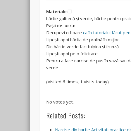
Materiale:
hârtie galbenă și verde, hârtie pentru pralin
Pașii de lucru:
Decupezi o floare
ca în tutorialul făcut pen
Lipești apoi hârtia de pralină în mijloc.
Din hârtie verde faci tulpina și frunză.
Lipești apoi pe o felicitare.
Pentru a face narcise de pus în vază sau d
verde.
(Visited 6 times, 1 visits today)
Rate this item:
Submit Rating
No votes yet.
Related Posts:
Narcise din hartie Activitati practice de