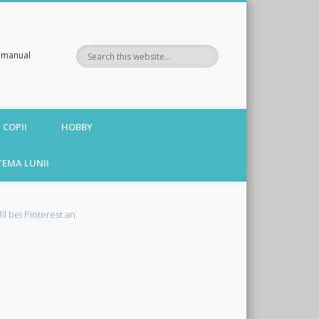
te manual
 COPII
HOBBY
TEMA LUNII
fil bei Pinterest an.