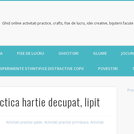
Ghid online activitati practice, crafts, fise de lucru, idei creative, bijuterii facu
CA
FISE DE LUCRU
GHICITORI
GLUME
JOCURI
XPERIMENTE STIINTIFICE DISTRACTIVE COPII
POVESTIRI
Pro
ctica hartie decupat, lipit
Activitati practice paste
,
Activități practice primăvara
,
Activități