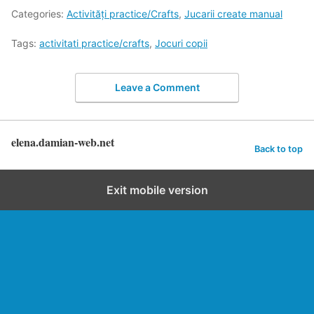
Categories:
Activități practice/Crafts
,
Jucarii create manual
Tags:
activitati practice/crafts
,
Jocuri copii
Leave a Comment
elena.damian-web.net
Back to top
Exit mobile version