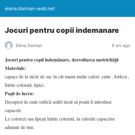
elena.damian-web.net
Jocuri pentru copii indemanare
Elena Damian
8 ani ago
Jocuri pentru copii îndemânare, dezvoltarea motricității
Materiale:
capace de la sticle de suc în cât mami multe culori, cutie , forfecă ,
hârtie colorată, lipici.
Pașii de lucru:
Decupezi în cutie orificii astfel încât să poată fi introduse
capacele.
Le colorezi sau lipești hârtie colorată, în culorile capacelor
adunate de tine.