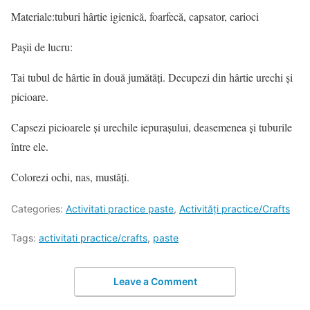
Materiale:tuburi hârtie igienică, foarfecă, capsator, carioci
Pașii de lucru:
Tai tubul de hârtie în două jumătăți. Decupezi din hârtie urechi și
picioare.
Capsezi picioarele și urechile iepurașului, deasemenea și tuburile
între ele.
Colorezi ochi, nas, mustăți.
Categories:
Activitati practice paste
,
Activități practice/Crafts
Tags:
activitati practice/crafts
,
paste
Leave a Comment